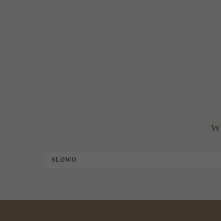
W
SŁOWO