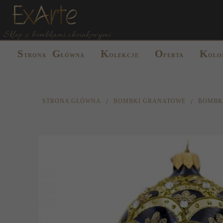
Sklep z bombkami choinkowymi
S
G
K
O
K
TRONA
ŁÓWNA
OLEKCJE
FERTA
OLO
STRONA GŁÓWNA
BOMBKI GRANATOWE
BOMBKA