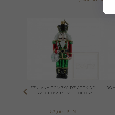
SZKLANA BOMBKA DZIADEK DO
BOM
ORZECHÓW 14CM - DOBOSZ
82,
00
PLN