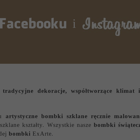
i
tradycyjne dekoracje, współtworzące klimat i
wu
artystyczne bombki szklane ręcznie malowan
zklane kształty. Wszystkie nasze
bombki świątec
dej
bombki
ExArte.