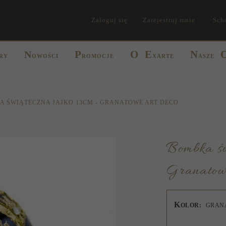
Zaloguj się
Zarejestruj mnie
Sch
P
O
E
N
N
RY
OWOŚCI
ROMOCJE
XARTE
ASZE
 ŚWIĄTECZNA JAJKO 13CM - GRANATOWE ART DECO
Bombka świąteczna Jajko 13cm -
Granatow
K
OLOR:
GRAN