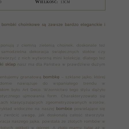
W
O
IELKOŚĆ:
13CM
e
bombki choinkowe
są zawsze bardzo eleganckie i
ponują z ciemną zielenią choinek, doskonale też
 samodzielna dekoracja świątecznych stołów czy
stworzyć z nich wytworną mini kolekcję, dlatego też
i sklep
nasz ma dla Państwa w prawdziwie dużym
entujemy granatową
bombkę
– szklane jajko, której
iadomie nawiązuje do wspaniałego trendu w
 jakim było Art Deco. Wzornictwo tego stylu dążyło
etycznego ujmowania form. Charakteryzowało się
lach klasycyzujących zgeometryzowanych wzorów,
rzykład widoczne na naszej
bombce
powielające się
my zwrócić uwagę, jak doskonałą całość stworzyła
racja naszego jajka, powstała ze złotych rombów w
 złotych półkoli w górnej. A złoto mamy tutaj aż w