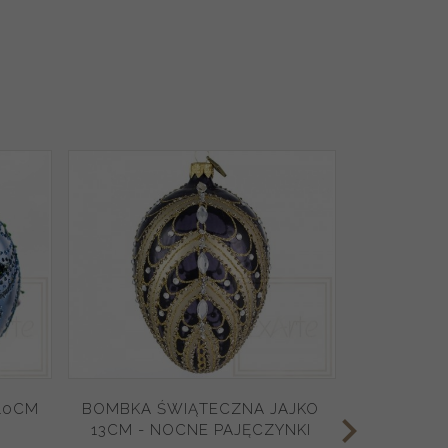
10CM
BOMBKA ŚWIĄTECZNA JAJKO
BOMBK
13CM - NOCNE PAJĘCZYNKI
ELI