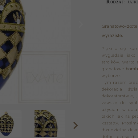
R
ODZAJ:
JAJK
Granatowo-złot
wyraziste.
Pięknie się kom
wyglądają jako
stroików. Warto 
granatowe
bombk
wyborze.
Tym razem prez
dekoracja św
dekoratorstwie,
zawsze do synt
użyciem w deta
takich jak na p
kształty. Prosi
dwudzielna deko
dolnej części i