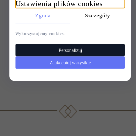
79,00
Ustawienia plików cookies
Zgoda
Szczegóły
PLN
Wykorzystujemy cookies.
Oszczędzasz
Personalizuj
4.00
Zaakceptuj wszystkie
PLN