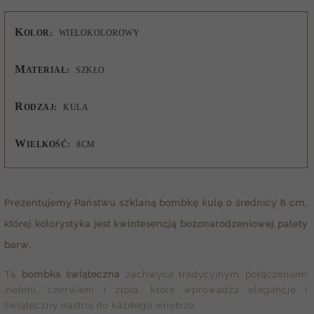
K
OLOR:
WIELOKOLOROWY
M
ATERIAŁ:
SZKŁO
R
ODZAJ:
KULA
W
IELKOŚĆ:
8CM
Prezentujemy Państwu
szklaną bombkę
kulę o średnicy 8 cm,
której kolorystyka jest kwintesencją bożonarodzeniowej palety
barw.
Ta
bombka świąteczna
zachwyca tradycyjnym połączeniem
zieleni, czerwieni i złota, które wprowadza elegancję i
świąteczny nastrój do każdego wnętrza.