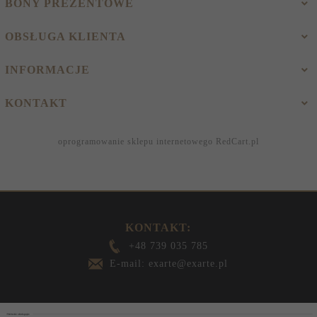
BONY PREZENTOWE
OBSŁUGA KLIENTA
INFORMACJE
KONTAKT
oprogramowanie sklepu internetowego
RedCart.pl
KONTAKT:
+48 739 035 785
E-mail: exarte@exarte.pl