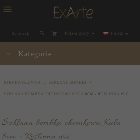
currency_h
Schowek
polski złoty
Polski
Kategorie
STRONA GŁÓWNA
SZKLANE BOMBKI
SZKLANA BOMBKA CHOINKOWA KULA 8CM - ROŚLINNA WIĆ
Szklana bombka choinkowa Kula
8cm - Roślinna wić