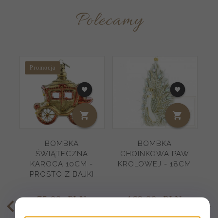
Polecamy
Promocja
BOMBKA
BOMBKA
ŚWIĄTECZNA
CHOINKOWA PAW
C
KAROCA 10CM -
KRÓLOWEJ - 18CM
B
PROSTO Z BAJKI
S
75,
00
PLN
169,
00
PLN