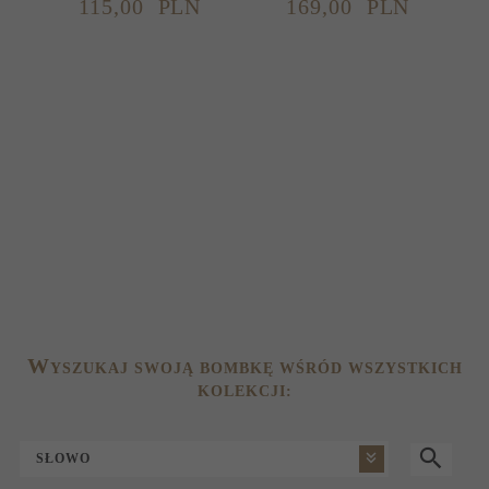
115,
00
PLN
169,
00
PLN
O
4
W
YSZUKAJ SWOJĄ BOMBKĘ WŚRÓD WSZYSTKICH
KOLEKCJI:
SŁOWO