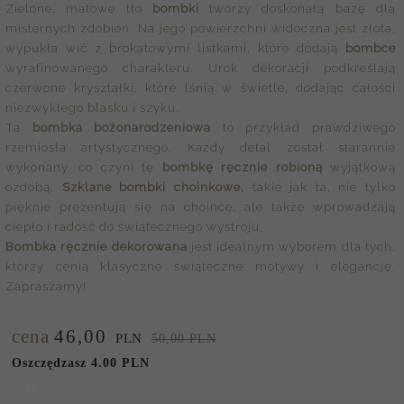
Zielone, matowe tło
bombki
tworzy doskonałą bazę dla
misternych zdobień. Na jego powierzchni widoczna jest złota,
wypukła wić z brokatowymi listkami, które dodają
bombce
wyrafinowanego charakteru. Urok dekoracji podkreślają
czerwone kryształki, które lśnią w świetle, dodając całości
niezwykłego blasku i szyku.
Ta
bombka bożonarodzeniowa
to przykład prawdziwego
rzemiosła artystycznego. Każdy detal został starannie
wykonany, co czyni tę
bombkę ręcznie robioną
wyjątkową
ozdobą.
Szklane bombki choinkowe,
takie jak ta, nie tylko
pięknie prezentują się na choince, ale także wprowadzają
ciepło i radość do świątecznego wystroju.
Bombka ręcznie dekorowana
jest idealnym wyborem dla tych,
którzy cenią klasyczne świąteczne motywy i elegancję.
Zapraszamy!
cena
46,
00
PLN
50,00 PLN
Oszczędzasz 4.00 PLN
/szt.