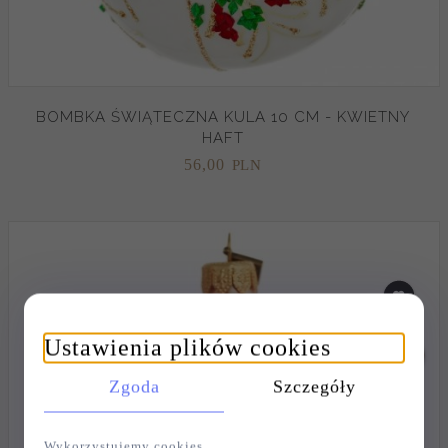
BOMBKA ŚWIĄTECZNA KULA 10 CM - KWIETNY
HAFT
56,
00
PLN
Ustawienia plików cookies
Zgoda
Szczegóły
Wykorzystujemy cookies.