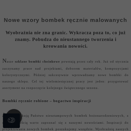
Nowe wzory bombek ręcznie malowanych
Wyobraźnia nie zna granic. Wykracza poza to, co już
znamy. Pobudza do nieustannego tworzenia i
kreowania nowości.
N
asze
szklane
bombki choinkowe
powstają przez cały rok. Już od stycznia
zaczynamy prace nad projektami, doborem materiałów, kompozycjami
kolorystycznymi. Później sukcesywnie wprowadzamy nowe bombki do
naszego sklepu. Cel tej wielomiesięcznej pracy jest jeden: przygotować
asortyment na rozpoczęcie kolejnego świątecznego sezonu.
Bombki ręcznie robione – bogactwo inspiracji
J
eśli poszukują Państwo niesztampowych
bombek bożonarodzeniowych,
z
całą pewnością warto zapoznać się z naszymi nowościami. Inspiracji do
projektowania nowych bombek poszukujemy wszędzie. Wyobraźnię naszych