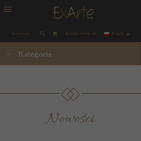
currency_h
Schowek
polski złoty
Polski
Kategorie
Nowości