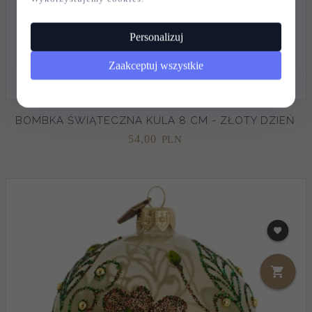
Personalizuj
Zaakceptuj wszystkie
BOMBKA ŚWIĄTECZNA KULA 8 CM - ZŁOTY DZIEŃ
54,
00
PLN