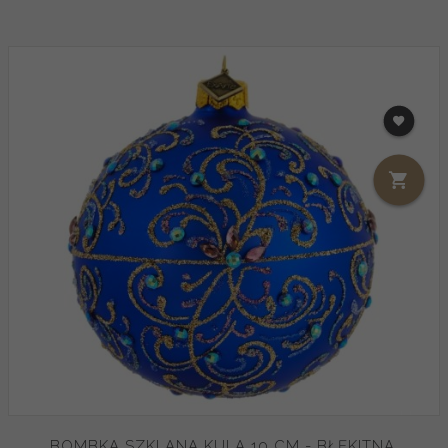
BOMBKA SZKLANA KULA 10 CM - BŁĘKITNA