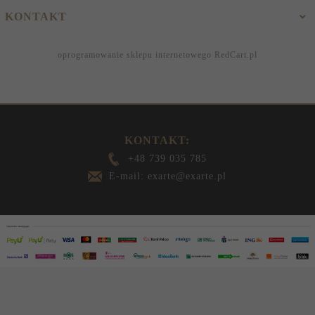
KONTAKT
oprogramowanie sklepu internetowego
RedCart.pl
KONTAKT:
+48 739 035 785
E-mail: exarte@exarte.pl