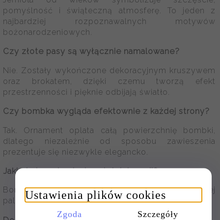
pomyślność i świąteczną atmosferę. To jeden z
najbardziej rozpoznawalnych motywów
bożonarodzeniowych.
Czy złote pasy są wyłącznie namalowane?
Nie. Zostały wykończone dekoracyjnym kruszywem
oraz brokatem, dzięki czemu tworzą efekt
przestrzenności i pięknie odbijają światło.
Czy bombka wygląda efektownie z każdej strony?
Tak. Ornament oplata całą powierzchnię bombki,
dlatego niezależnie od sposobu zawieszenia
prezentuje się niezwykle elegancko.
Jakie kolory dominują w tej dekoracji?
Bombka utrzymana jest w klasycznej świątecznej
Ustawienia plików cookies
palecie: głębokiej czerwieni, złota oraz zieleni.
Zgoda
Szczegóły