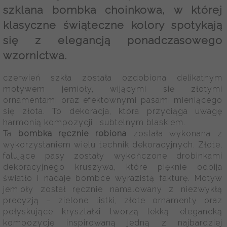
szklana bombka choinkowa
, w której
klasyczne świąteczne kolory spotykają
się z elegancją ponadczasowego
wzornictwa.
czerwień szkła została ozdobiona delikatnym
motywem jemioły, wijącymi się złotymi
ornamentami oraz efektownymi pasami mieniącego
się złota. To dekoracja, która przyciąga uwagę
harmonią kompozycji i subtelnym blaskiem.
Ta
bombka ręcznie robiona
została wykonana z
wykorzystaniem wielu technik dekoracyjnych. Złote,
falujące pasy zostały wykończone drobinkami
dekoracyjnego kruszywa, które pięknie odbija
światło i nadaje bombce wyrazistą fakturę. Motyw
jemioły został ręcznie namalowany z niezwykłą
precyzją – zielone listki, złote ornamenty oraz
połyskujące kryształki tworzą lekką, elegancką
kompozycję inspirowaną jedną z najbardziej