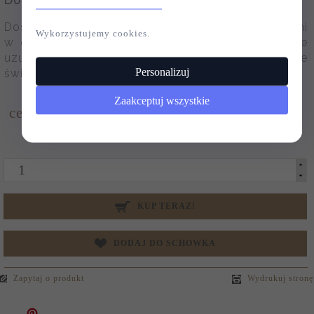
Do jakich dekoracji pasuje?
Doskonale komponuje się z tradycyjnymi bombkami
Wykorzystujemy cookies.
w odcieniach czerwieni i złota, ale równie pięknie
uzupełni eleganckie, klasyczne aranżacje
Personalizuj
świąteczne.
Zaakceptuj wszystkie
cena
89,
00
/szt.
PLN
Dostępność:
Produkt dostępny!
KUP TERAZ!
DODAJ DO SCHOWKA
Zapytaj o produkt
Wydrukuj stronę