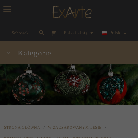
currency_h
Schowek
polski złoty
Polski
Kategorie
STRONA GŁÓWNA
W ZACZAROWANYM LESIE