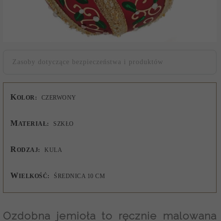
Zasoby dotyczące bezpieczeństwa i produktów
K
OLOR:
CZERWONY
M
ATERIAŁ:
SZKŁO
R
ODZAJ:
KULA
W
IELKOŚĆ:
ŚREDNICA 10 CM
Ozdobna jemioła
to ręcznie malowana