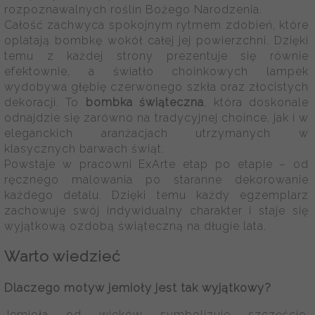
rozpoznawalnych roślin Bożego Narodzenia.
Całość zachwyca spokojnym rytmem zdobień, które
oplatają bombkę wokół całej jej powierzchni. Dzięki
temu z każdej strony prezentuje się równie
efektownie, a światło choinkowych lampek
wydobywa głębię czerwonego szkła oraz złocistych
dekoracji. To
bombka świąteczna
, która doskonale
odnajdzie się zarówno na tradycyjnej choince, jak i w
eleganckich aranżacjach utrzymanych w
klasycznych barwach świąt.
Powstaje w pracowni ExArte etap po etapie – od
ręcznego malowania po staranne dekorowanie
każdego detalu. Dzięki temu każdy egzemplarz
zachowuje swój indywidualny charakter i staje się
wyjątkową ozdobą świąteczną na długie lata.
Warto wiedzieć
Dlaczego motyw jemioły jest tak wyjątkowy?
Jemioła od wieków symbolizuje szczęście,