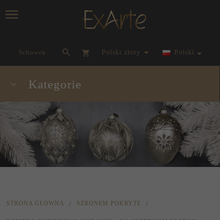
currency_h
Schowek
polski złoty
Polski
Kategorie
STRONA GŁÓWNA
SZRONEM POKRYTE