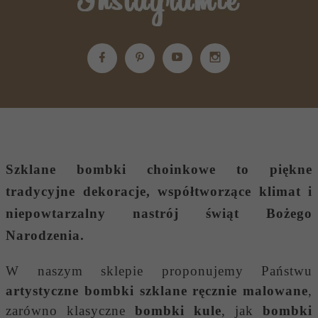
Szklane bombki choinkowe
to piękne
tradycyjne dekoracje, współtworzące klimat i
niepowtarzalny nastrój świąt Bożego
Narodzenia.
W naszym sklepie proponujemy Państwu
artystyczne bombki szklane ręcznie malowane
,
zarówno klasyczne
bombki kule
, jak
bombki