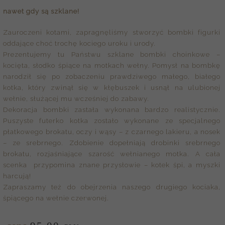
nawet gdy są szklane!
Zauroczeni kotami, zapragnęliśmy stworzyć bombki figurki
oddające choć trochę kociego uroku i urody.
Prezentujemy tu Państwu szklane bombki choinkowe –
kocięta, słodko śpiące na motkach wełny. Pomysł na bombkę
narodził się po zobaczeniu prawdziwego małego, białego
kotka, który zwinął się w kłębuszek i usnął na ulubionej
wełnie, służącej mu wcześniej do zabawy.
Dekoracja bombki zastała wykonana bardzo realistycznie.
Puszyste futerko kotka zostało wykonane ze specjalnego
płatkowego brokatu, oczy i wąsy – z czarnego lakieru, a nosek
– ze srebrnego. Zdobienie dopełniają drobinki srebrnego
brokatu, rozjaśniające szarość wełnianego motka. A cała
scenka przypomina znane przysłowie – kotek śpi, a myszki
harcują!
Zapraszamy też do obejrzenia naszego drugiego kociaka,
śpiącego na wełnie czerwonej.