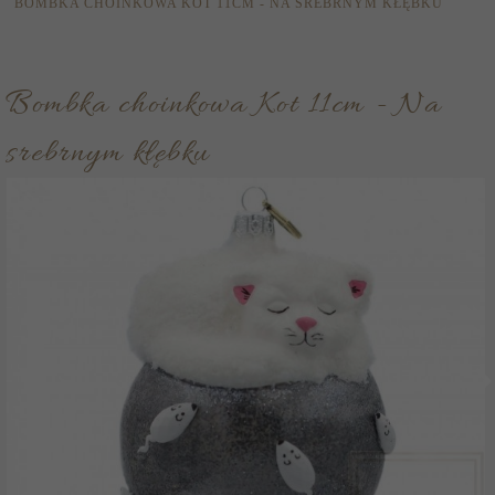
BOMBKA CHOINKOWA KOT 11CM - NA SREBRNYM KŁĘBKU
Bombka choinkowa Kot 11cm - Na
srebrnym kłębku