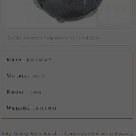
Zasoby dotyczące bezpieczeństwa i produktów
K
OLOR:
BIAŁO-SZARY
M
ATERIAŁ:
SZKŁO
R
ODZAJ:
FORMA
W
IELKOŚĆ:
11CM X 8CM
Koty, kocury, kotki, kociaki – trudno się nimi nie zachwycać,