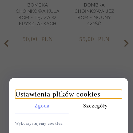
BOMBKA
BOMBKA
CHOINKOWA KULA
CHOINKOWA JEŻ
8CM - TĘCZA W
8CM - NOCNY
KRYSZTAŁKACH
GOŚĆ
50,
00
PLN
55,
00
PLN
Ustawienia plików cookies
Zgoda
Szczegóły
Wykorzystujemy cookies.