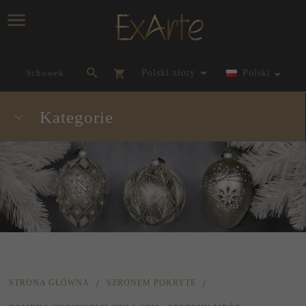
currency_h
Schowek
polski złoty
Polski
Kategorie
STRONA GŁÓWNA
SZRONEM POKRYTE