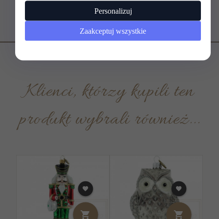
Personalizuj
Zaakceptuj wszystkie
Klienci, którzy kupili ten
produkt wybrali również...
P