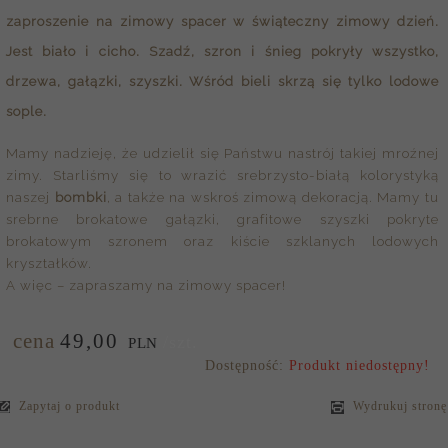
zaproszenie na zimowy spacer w świąteczny zimowy dzień.
Jest biało i cicho. Szadź, szron i śnieg pokryły wszystko,
drzewa, gałązki, szyszki. Wśród bieli skrzą się tylko lodowe
sople.
Mamy nadzieję, że udzielił się Państwu nastrój takiej mroźnej
zimy. Starliśmy się to wrazić srebrzysto-białą kolorystyką
naszej
bombki
, a także na wskroś zimową dekoracją. Mamy tu
srebrne brokatowe gałązki, grafitowe szyszki pokryte
brokatowym szronem oraz kiście szklanych lodowych
kryształków.
A więc – zapraszamy na zimowy spacer!
cena
49,
00
/szt.
PLN
Dostępność:
Produkt niedostępny!
Zapytaj o produkt
Wydrukuj stronę