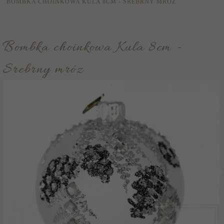
BOMBKA CHOINKOWA KULA 8CM - SREBRNY MRÓZ
Bombka choinkowa Kula 8cm -
Srebrny mróz