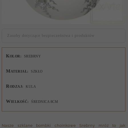
Zasoby dotyczące bezpieczeństwa i produktów
K
OLOR:
SREBRNY
M
ATERIAŁ:
SZKŁO
R
ODZAJ:
KULA
W
IELKOŚĆ:
ŚREDNICA 8CM
Nasze
szklane bombki choinkowe
Srebrny mróz to jak