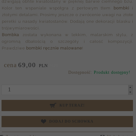
dźwigają obfite kwiatostany w pięknej barwie ciemnego bzu.
Kolor ten wspaniale współgra z perłowym tłem
bombki
i
złotymi detalami. Prosimy jeszcze o zwrócenie uwagi na złote
perełki u nasady kwiatostanów. Dodają one dekoracji blasku i
trójwymiarowości.
Bombka
została wykonana w lekkim, malarskim stylu, z
ogromną dbałością o szczegóły i całość kompozycji.
Prawdziwe
bombki ręcznie malowane
!
cena
69,
00
/szt.
PLN
Dostępność:
Produkt dostępny!
KUP TERAZ!
DODAJ DO SCHOWKA