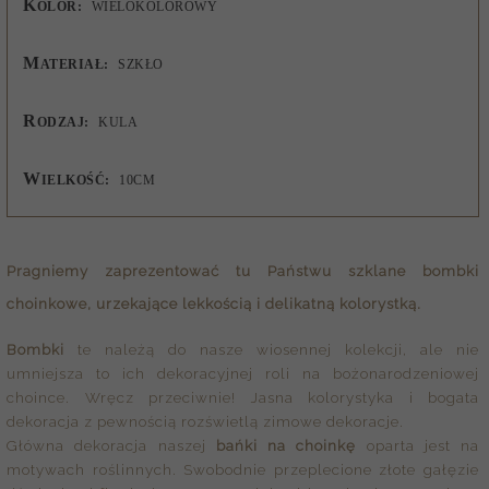
K
OLOR:
WIELOKOLOROWY
M
ATERIAŁ:
SZKŁO
R
ODZAJ:
KULA
W
IELKOŚĆ:
10CM
Pragniemy zaprezentować tu Państwu
szklane bombki
choinkowe
, urzekające lekkością i delikatną kolorystką.
Bombki
te należą do nasze wiosennej kolekcji, ale nie
umniejsza to ich dekoracyjnej roli na bożonarodzeniowej
choince. Wręcz przeciwnie! Jasna kolorystyka i bogata
dekoracja z pewnością rozświetlą zimowe dekoracje.
Główna dekoracja naszej
bańki na choinkę
oparta jest na
motywach roślinnych. Swobodnie przeplecione złote gałęzie