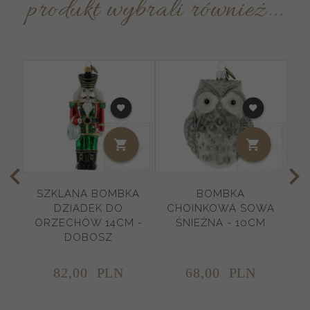
produkt wybrali również...
SZKLANA BOMBKA
BOMBKA
S
DZIADEK DO
CHOINKOWA SOWA
ORZECHÓW 14CM -
ŚNIEŻNA - 10CM
N
DOBOSZ
82,
00
PLN
68,
00
PLN