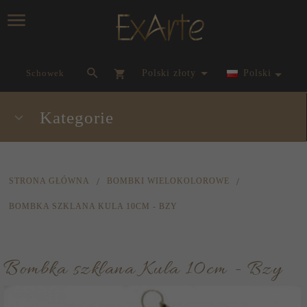
currency_h
Schowek
polski złoty
Polski
Kategorie
STRONA GŁÓWNA
BOMBKI WIELOKOLOROWE
BOMBKA SZKLANA KULA 10CM - BZY
Bombka szklana Kula 10cm - Bzy