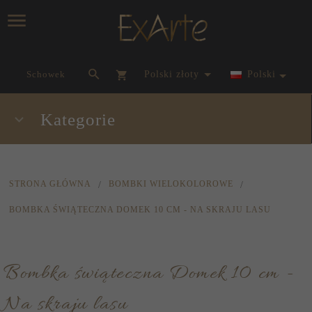
currency_h
Schowek
polski złoty
Polski
Kategorie
STRONA GŁÓWNA
BOMBKI WIELOKOLOROWE
BOMBKA ŚWIĄTECZNA DOMEK 10 CM - NA SKRAJU LASU
Bombka świąteczna Domek 10 cm -
Na skraju lasu