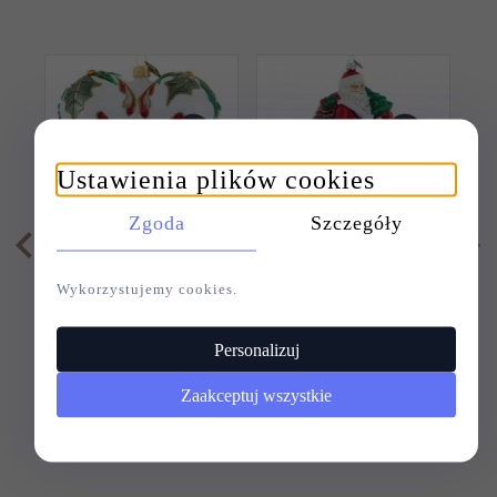
Ustawienia plików cookies
Zgoda
Szczegóły
SZKLANA BOMBKA
SZKLANA BOMBKA
S
SERCE 12CM -
MIKOŁAJ 18CM -
Wykorzystujemy cookies.
RADOŚĆ ŚWIĄT
WIGILIJNY
O
Personalizuj
Zaakceptuj wszystkie
85,
00
PLN
115,
00
PLN