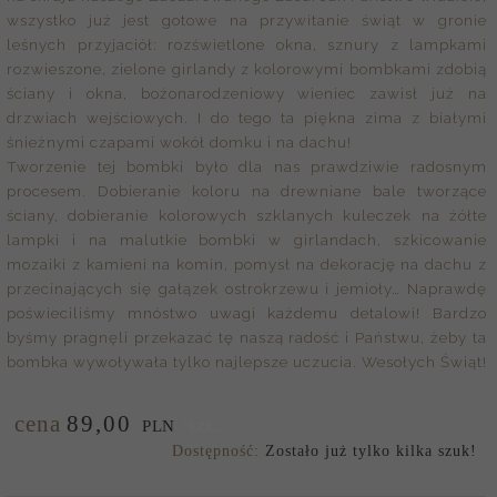
wszystko już jest gotowe na przywitanie świąt w gronie
leśnych przyjaciół: rozświetlone okna, sznury z lampkami
rozwieszone, zielone girlandy z kolorowymi bombkami zdobią
ściany i okna, bożonarodzeniowy wieniec zawisł już na
drzwiach wejściowych. I do tego ta piękna zima z białymi
śnieżnymi czapami wokół domku i na dachu!
Tworzenie tej bombki było dla nas prawdziwie radosnym
procesem. Dobieranie koloru na drewniane bale tworzące
ściany, dobieranie kolorowych szklanych kuleczek na żółte
lampki i na malutkie bombki w girlandach, szkicowanie
mozaiki z kamieni na komin, pomysł na dekorację na dachu z
przecinających się gałązek ostrokrzewu i jemioły… Naprawdę
poświeciliśmy mnóstwo uwagi każdemu detalowi! Bardzo
byśmy pragnęli przekazać tę naszą radość i Państwu, żeby ta
bombka wywoływała tylko najlepsze uczucia. Wesołych Świąt!
cena
89,
00
/szt.
PLN
Dostępność:
Zostało już tylko kilka szuk!