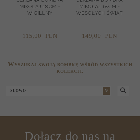
MIKOŁAJ 18CM -
MIKOŁAJ 18CM -
WIGILIJNY
WESOŁYCH ŚWIĄT
K
115,
00
PLN
149,
00
PLN
W
YSZUKAJ SWOJĄ BOMBKĘ WŚRÓD WSZYSTKICH
KOLEKCJI:
SŁOWO
Dołącz do nas na