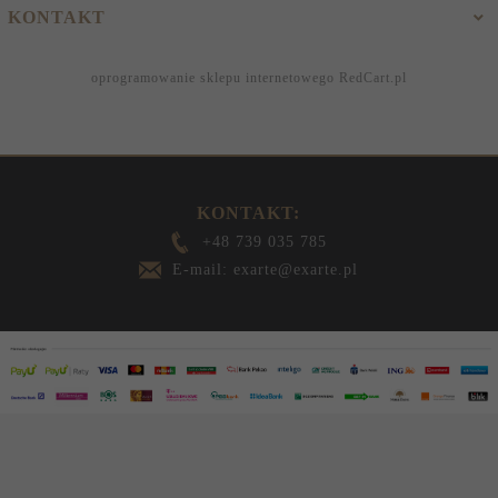
KONTAKT
oprogramowanie sklepu internetowego
RedCart.pl
KONTAKT:
+48 739 035 785
E-mail: exarte@exarte.pl