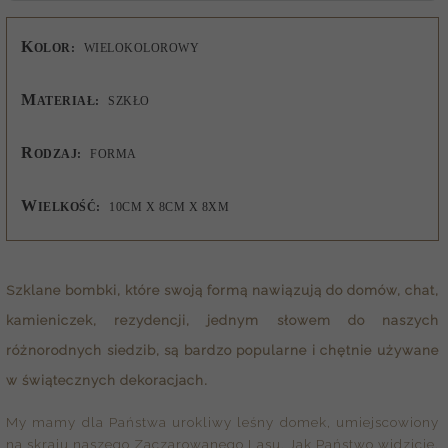
K
OLOR:
WIELOKOLOROWY
M
ATERIAŁ:
SZKŁO
R
ODZAJ:
FORMA
W
IELKOŚĆ:
10CM X 8CM X 8XM
Szklane bombki, które swoją formą nawiązują do domów, chat,
kamieniczek, rezydencji, jednym słowem do naszych
różnorodnych siedzib, są bardzo popularne i chętnie używane
w świątecznych dekoracjach.
My mamy dla Państwa urokliwy leśny domek, umiejscowiony
na skraju naszego Zaczarowanego Lasu. Jak Państwo widzicie,