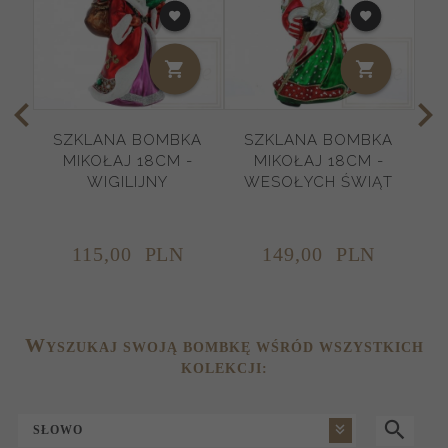
SZKLANA BOMBKA
SZKLANA BOMBKA
MIKOŁAJ 18CM -
MIKOŁAJ 18CM -
WIGILIJNY
WESOŁYCH ŚWIĄT
K
115,
00
PLN
149,
00
PLN
W
YSZUKAJ SWOJĄ BOMBKĘ WŚRÓD WSZYSTKICH
KOLEKCJI:
SŁOWO