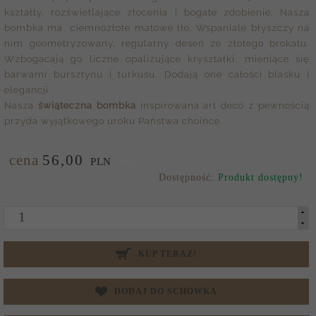
kształty, rozświetlające złocenia i bogate zdobienie. Nasza
bombka ma ciemnozłote matowe tło. Wspaniale błyszczy na
nim geometryzowany, regularny deseń ze złotego brokatu.
Wzbogacają go liczne opalizujące kryształki, mieniące się
barwami bursztynu i turkusu. Dodają one całości blasku i
elegancji.
Nasza
świąteczna bombka
inspirowana art deco z pewnością
przyda wyjątkowego uroku Państwa choince.
cena
56,
00
/szt.
PLN
Dostępność:
Produkt dostępny!
KUP TERAZ!
DODAJ DO SCHOWKA