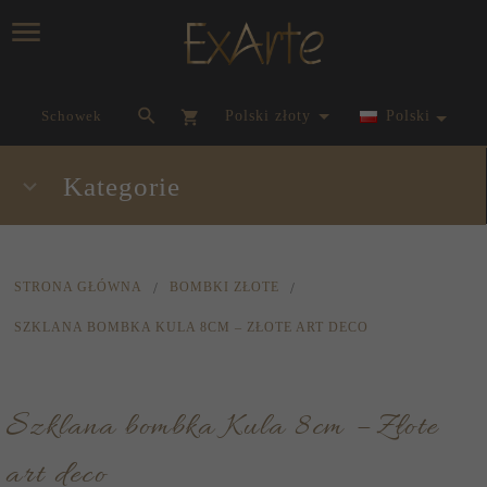
currency_h
Schowek
polski złoty
Polski
Kategorie
STRONA GŁÓWNA
BOMBKI ZŁOTE
SZKLANA BOMBKA KULA 8CM – ZŁOTE ART DECO
Szklana bombka Kula 8cm – Złote
art deco