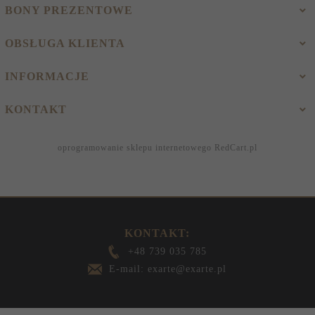
BONY PREZENTOWE
OBSŁUGA KLIENTA
INFORMACJE
KONTAKT
oprogramowanie sklepu internetowego
RedCart.pl
KONTAKT:
+48 739 035 785
E-mail: exarte@exarte.pl