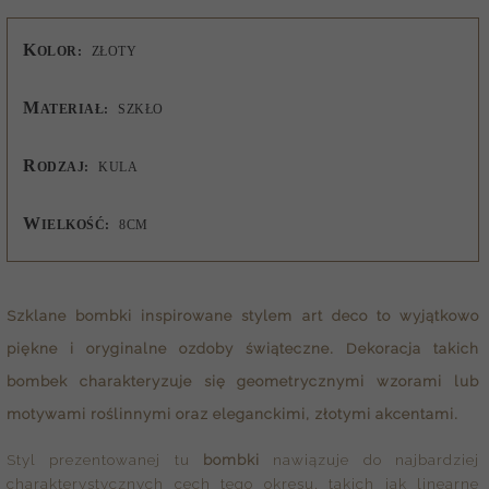
K
OLOR:
ZŁOTY
M
ATERIAŁ:
SZKŁO
R
ODZAJ:
KULA
W
IELKOŚĆ:
8CM
Szklane bombki
inspirowane stylem art deco to wyjątkowo
piękne i oryginalne ozdoby świąteczne. Dekoracja takich
bombek
charakteryzuje się geometrycznymi wzorami lub
motywami roślinnymi oraz eleganckimi, złotymi akcentami.
Styl prezentowanej tu
bombki
nawiązuje do najbardziej
charakterystycznych cech tego okresu, takich jak linearne