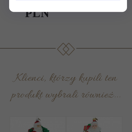
PLN
Klienci, którzy kupili ten
produkt wybrali również...