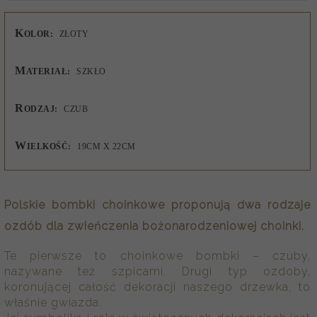
K
OLOR:
ZŁOTY
M
ATERIAŁ:
SZKŁO
R
ODZAJ:
CZUB
W
IELKOŚĆ:
19CM X 22CM
Polskie bombki choinkowe proponują dwa rodzaje
ozdób dla zwieńczenia bożonarodzeniowej choinki.
Te pierwsze to choinkowe bombki – czuby,
nazywane też szpicami. Drugi typ ozdoby,
koronującej całość dekoracji naszego drzewka, to
właśnie gwiazda.