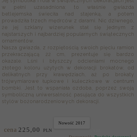
Jej symbolika i rola w świątecznych dekoracjach jest
w pełni uzasadniona: to właśnie gwiazda
betlejemska świeciła nad stajenką, a potem
prowadziła trzech mędrców z darami. Nic dziwnego,
że jej szklany wizerunek stał się jednym z
najstarszych i najbardziej popularnych świątecznych
ornamentów.
Nasza gwiazda, z rozpiętością swoich pięciu ramion
przekraczającą 22 cm, prezentuje się bardzo
okazale. Lśni i błyszczy odcieniami mocnego
złotego koloru użytych w dekoracji brokatów, od
delikatnych przy krawędziach, aż po brokaty
trójwymiarowe łupkowe i kuleczkowe w centrum
bombki. Jest to wspaniała ozdoba, poprzez swoją
symboliczną uniwersalność pasująca do wszystkich
stylów bożonarodzeniowych dekoracji.
Nowość 2017
cena
225,
00
/szt.
PLN