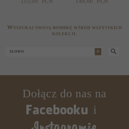
115,
00
PLN
149,
00
PLN
W
YSZUKAJ SWOJĄ BOMBKĘ WŚRÓD WSZYSTKICH
KOLEKCJI:
SŁOWO
Dołącz do nas na
i