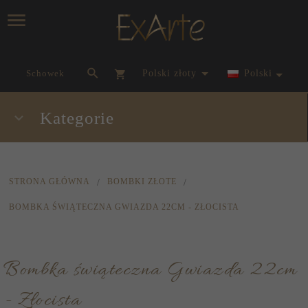
currency_h
Schowek
polski złoty
Polski
Kategorie
STRONA GŁÓWNA
BOMBKI ZŁOTE
BOMBKA ŚWIĄTECZNA GWIAZDA 22CM - ZŁOCISTA
Bombka świąteczna Gwiazda 22cm
- Złocista