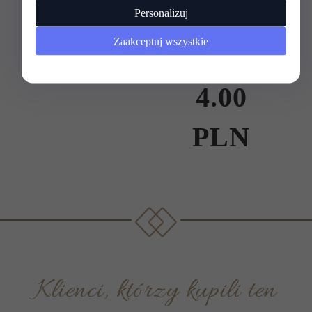
PLN
Personalizuj
Zaakceptuj wszystkie
Oszczędzas
4.00
PLN
Klienci, którzy kupili ten