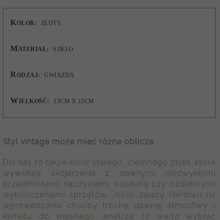
K
OLOR:
ZŁOTY
M
ATERIAŁ:
SZKŁO
R
ODZAJ:
GWIAZDA
W
IELKOŚĆ:
12CM X 12CM
Styl vintage może mieć różne oblicza.
Dla nas to także kolor starego, ciemnego złota, które
wywołuje skojarzenia z dawnymi niezwykłymi
przedmiotami: naczyniami, biżuterią czy ozdobnymi
wykończeniami sprzętów. Jeżeli zależy Państwu na
wprowadzeniu choćby trochę dawnej atmosfery i
klimatu do własnego wnętrza, to warto wybrać