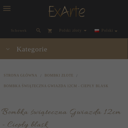
currency_h
Schowek
polski złoty
Polski
Kategorie
STRONA GŁÓWNA
BOMBKI ZŁOTE
BOMBKA ŚWIĄTECZNA GWIAZDA 12CM - CIEPŁY BLASK
Bombka świąteczna Gwiazda 12cm
- Ciepły blask