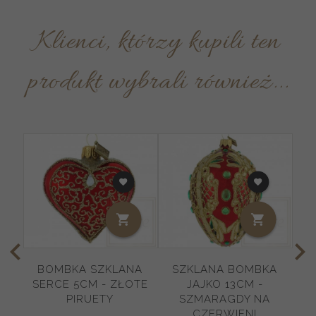
Klienci, którzy kupili ten
produkt wybrali również...
BOMBKA SZKLANA
SZKLANA BOMBKA
SERCE 5CM - ZŁOTE
JAJKO 13CM -
Ś
PIRUETY
SZMARAGDY NA
CZERWIENI