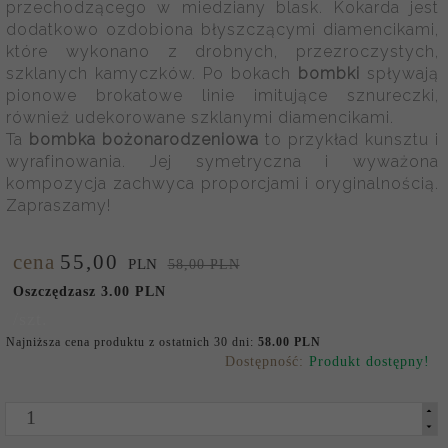
przechodzącego w miedziany blask. Kokarda jest
dodatkowo ozdobiona błyszczącymi diamencikami,
które wykonano z drobnych, przezroczystych,
szklanych kamyczków. Po bokach
bombki
spływają
pionowe brokatowe linie imitujące sznureczki,
również udekorowane szklanymi diamencikami.
Ta
bombka bożonarodzeniowa
to przykład kunsztu i
wyrafinowania. Jej symetryczna i wyważona
kompozycja zachwyca proporcjami i oryginalnością.
Zapraszamy!
cena
55,
00
PLN
58,00 PLN
Oszczędzasz 3.00 PLN
/szt.
Najniższa cena produktu z ostatnich 30 dni:
58.00 PLN
Dostępność:
Produkt dostępny!