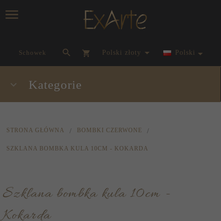
currency_h
Schowek
polski złoty
Polski
Kategorie
STRONA GŁÓWNA
BOMBKI CZERWONE
SZKLANA BOMBKA KULA 10CM - KOKARDA
Szklana bombka kula 10cm -
Kokarda