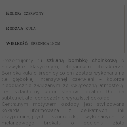
K
OLOR:
CZERWONY
R
ODZAJ:
KULA
W
IELKOŚĆ:
ŚREDNICA 10 CM
Prezentujemy tu
szklaną bombkę choinkową
o
niezwykle klasycznym, eleganckim charakterze.
Bombka kula o średnicy 10 cm została wykonana na
tle głębokiej, intensywnej czerwieni – kolorze
nieodłącznie związanym ze świąteczną atmosferą.
Ten szlachetny kolor stanowi idealne tło dla
subtelnej, ale jednocześnie wyrazistej dekoracji.
Centralnym motywem ozdoby jest stylizowana
kokarda, uformowana z delikatnych linii
przypominających sznureczki, wykonanych z
melanżowego brokatu o odcieniu złota