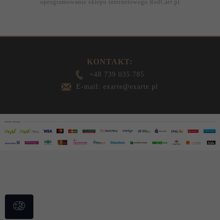
oprogramowanie sklepu internetowego
RedCart.pl
KONTAKT:
+48 739 035 785
E-mail: exarte@exarte.pl