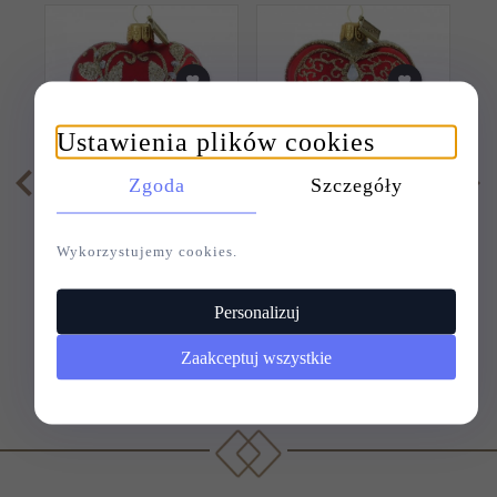
Ustawienia plików cookies
Zgoda
Szczegóły
BOMBKA SZKLANA
BOMBKA SZKLANA
B
SERCE 5CM -
SERCE 5CM -
ZŁOTEM
ZŁOTE PIRUETY
Wykorzystujemy cookies.
HAFTOWANE
Personalizuj
36,
00
PLN
38,
00
PLN
Zaakceptuj wszystkie