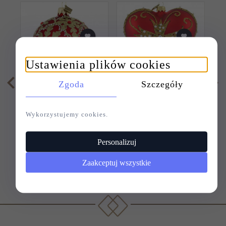
Ustawienia plików cookies
Zgoda
Szczegóły
BOMBKA SZKLANA
BOMBKA SZKLANA
B
KULA 8CM -
SERCE 12CM -
RUBINOWA
INKRUSTOWANE
Wykorzystujemy cookies.
Personalizuj
69,
00
PLN
79,
00
PLN
Zaakceptuj wszystkie