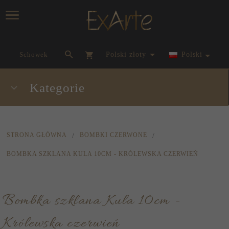
currency_h
Schowek
polski złoty
Polski
Kategorie
STRONA GŁÓWNA
BOMBKI CZERWONE
BOMBKA SZKLANA KULA 10CM - KRÓLEWSKA CZERWIEŃ
Bombka szklana Kula 10cm -
Królewska czerwień