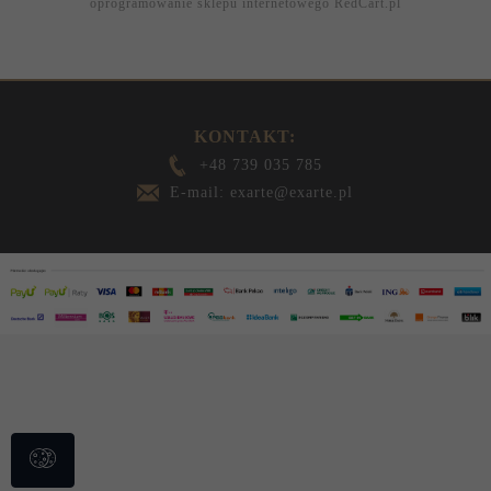
oprogramowanie sklepu internetowego
RedCart.pl
KONTAKT:
+48 739 035 785
E-mail: exarte@exarte.pl