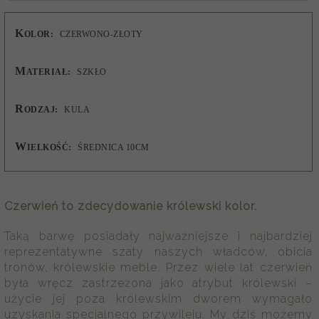
K
OLOR:
CZERWONO-ZŁOTY
M
ATERIAŁ:
SZKŁO
R
ODZAJ:
KULA
W
IELKOŚĆ:
ŚREDNICA 10CM
Czerwień to zdecydowanie królewski kolor.
Taką barwę posiadały najważniejsze i najbardziej
reprezentatywne szaty naszych władców, obicia
tronów, królewskie meble. Przez wiele lat czerwień
była wręcz zastrzeżona jako atrybut królewski –
użycie jej poza królewskim dworem wymagało
uzyskania specjalnego przywileju. My dziś możemy