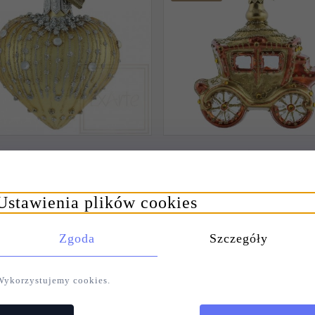
BKA ŚWIĄTECZNA SERCE
BOMBKA ŚWIĄTECZN
 - DIAMENTOWY ZŁOTY
KAROCA 10CM - PROST
DESZCZ
BAJKI
Ustawienia plików cookies
36,
00
PLN
75,
00
PLN
Zgoda
Szczegóły
79,00 PL
Wykorzystujemy cookies.
Oszczędza