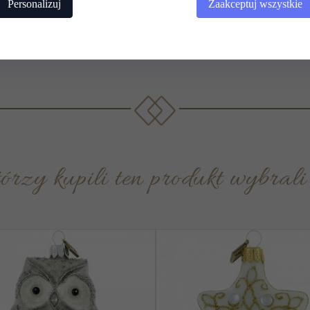
Personalizuj
Zaakceptuj wszystkie
4.00 PL
 którzy kupili ten produkt wybrali