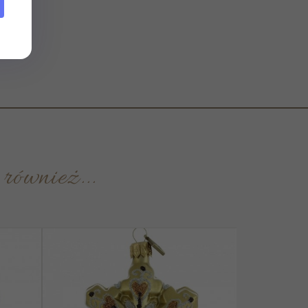
N
 również...