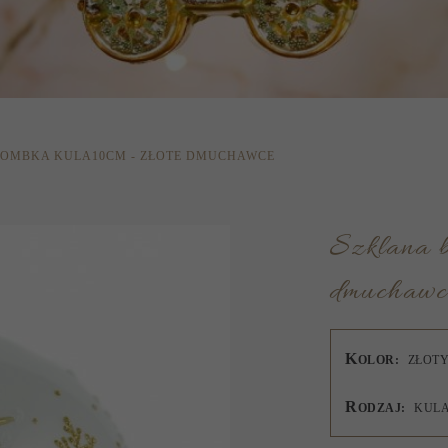
BOMBKA KULA10CM - ZŁOTE DMUCHAWCE
Szklana bombka kula10cm - Złote
dmuchawc
K
OLOR:
ZŁOT
R
ODZAJ:
KUL