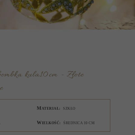
e
M
Y
ATERIAŁ:
SZKŁO
W
A
IELKOŚĆ:
ŚREDNICA 10 CM