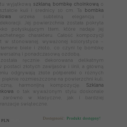
 tu wyjątkową
szklaną bombkę choinkową
o
ształcie kuli i średnicy 10 cm. Ta
bombka
iowa
urzeka subtelną elegancją i
 dekoracji. Jej powierzchnia została pokryta
kko połyskującym tłem, które nadaje jej
lachetnego charakteru. Całość kompozycji
st w stonowanej, wyważonej kolorystyce –
złamane biele i złoto, co czyni tę bombkę
iwersalną i ponadczasową ozdobą.
ostała ręcznie dekorowana delikatnym
postaci złotych zawijasów i linii, a główną
eniu odgrywają złote półperełki o różnych
– pięknie rozmieszczone na powierzchni kuli,
iczną, harmonijną kompozycję.
Szklana
nkowa
o tak wyważonym stylu doskonale
 zarówno w klasyczne, jak i bardziej
anżacje świąteczne.
Dostępność:
Produkt dostępny!
/szt.
PLN