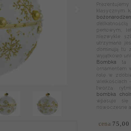
Prezentujemy
klasycznym k
bożonarodzen
delikatnością
perłowym, le
niezwykle sz
utrzymana je
dominują tu 
wyjątkowo un
Bombka
ta z
ornamentem w 
rolę w zdobi
wielkościach 
tworzą rytm
bombka choi
wpasuje się
nowoczesne ar
cena
75,
00