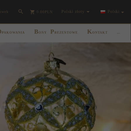
currency_h
owek
polski złoty
Polski
0.00
PLN
O
B
P
K
PAKOWANIA
ONY
REZENTOWE
ONTAKT
...