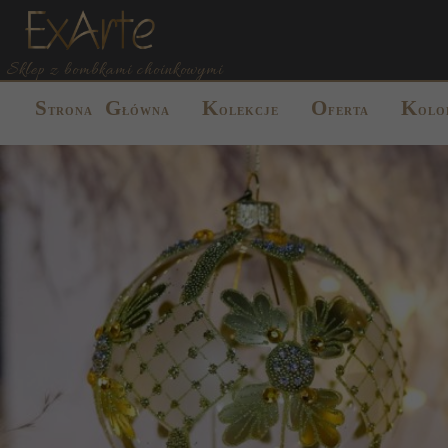
Sklep z bombkami choinkowymi
S
G
K
O
K
TRONA
ŁÓWNA
OLEKCJE
FERTA
OLO