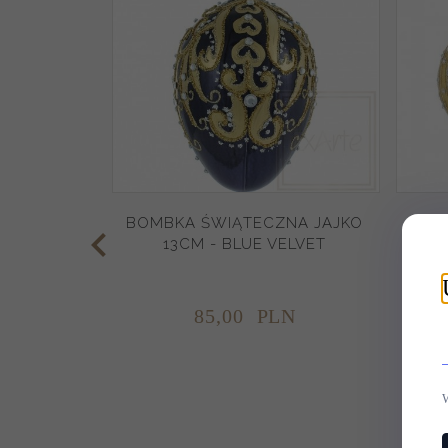
BOMBKA ŚWIĄTECZNA JAJKO
BOM
13CM - BLUE VELVET
5CM
85,
00
PLN