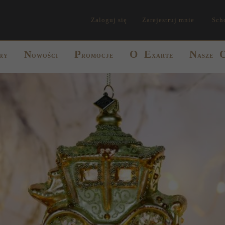
Zaloguj się
Zarejestruj mnie
Sch
P
O
E
N
N
RY
OWOŚCI
ROMOCJE
XARTE
ASZE