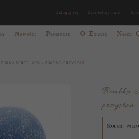
Zaloguj się
Zarejestruj mnie
Sch
P
O
E
N
N
RY
OWOŚCI
ROMOCJE
XARTE
ASZE
ZIMKA SERCE 10CM - ZIMOWA PRZYSTAŃ
Bombka zimka Serce 10cm - Zimowa
przystań
K
OLOR:
WIEL