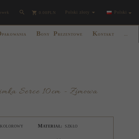
currency_h
owek
polski złoty
Polski
0.00
PLN
O
B
P
K
PAKOWANIA
ONY
REZENTOWE
ONTAKT
...
M
OKOLOROWY
ATERIAŁ:
SZKŁO