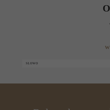
O
W
SŁOWO