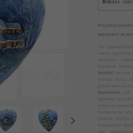
R
ODZAJ:
SERC
Przyzwyczailiś
pejzażami
są zaz
Ale zapragnęliś
mamy ogromną na
Wybrana zosta
kształcie. Dekor
bombki
bardzo s
froncie serca.
planie króluje d
bombkami.
Na d
gankiem przystr
domu są rozświet
Kompozycja kolo
ciemne błękity 
kolorowymi detala
jest jednorodn