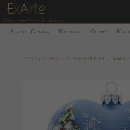
Sklep z bombkami choinkowymi
S
G
K
O
K
TRONA
ŁÓWNA
OLEKCJE
FERTA
OLO
STRONA GŁÓWNA
BOMBKI NIEBIESKIE
BOMBKA 