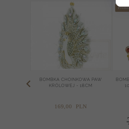
Promo
BOMBKA CHOINKOWA PAW
BOMB
KRÓLOWEJ - 18CM
1
169,
00
PLN