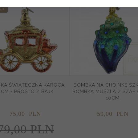
cja
KA ŚWIĄTECZNA KAROCA
BOMBKA NA CHOINKĘ SZ
0CM - PROSTO Z BAJKI
BOMBKA MUSZLA Z SZAFIR
10CM
75,
00
PLN
59,
00
PLN
79,00 PLN