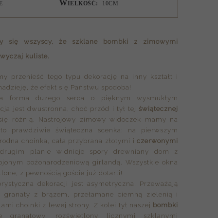
W
E
IELKOŚĆ:
10CM
my się wszyscy, że
szklane bombki z zimowymi
wyczaj kuliste.
my przenieść tego typu dekorację na inny kształt i
dzieję, że efekt się Państwu spodoba!
ła forma dużego serca o pięknym wysmukłym
acja jest dwustronna, choć przód i tył tej
świątecznej
ię różnią. Nastrojowy zimowy widoczek mamy na
 Oto prawdziwie świąteczna scenka: na pierwszym
orodna choinka, cała przybrana złotymi i
czerwonymi
rugim planie widnieje spory drewniany dom z
ojonym bożonarodzeniową girlandą. Wszystkie okna
lone, z pewnością goście już dotarli!
rystyczna dekoracji jest asymetryczna. Przeważają
i granaty z brązem, przełamane ciemną zielenią i
mi choinki z lewej strony. Z kolei tył naszej
bombki
ie granatowy, rozświetlony licznymi szklanymi