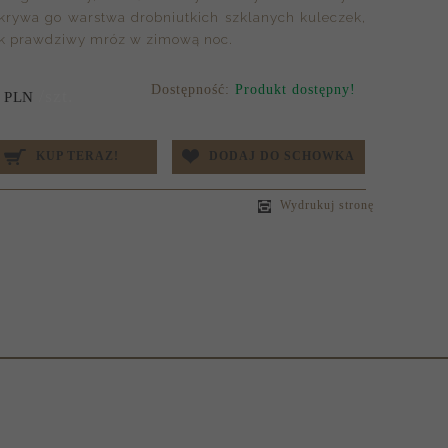
okrywa go warstwa drobniutkich szklanych kuleczek,
jak prawdziwy mróz w zimową noc.
Dostępność:
Produkt dostępny!
/szt.
PLN
KUP TERAZ!
DODAJ DO SCHOWKA
Wydrukuj stronę