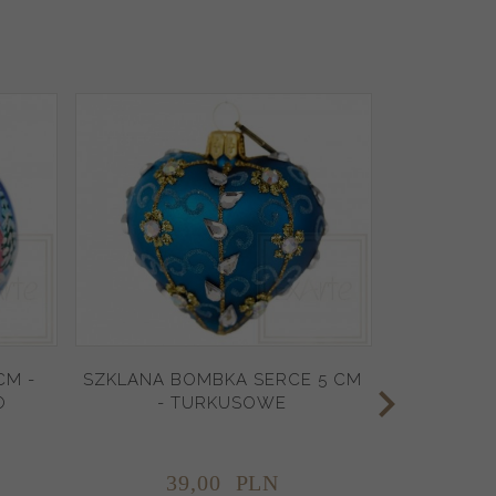
CM -
SZKLANA BOMBKA SERCE 5 CM
BOMBKA 
O
- TURKUSOWE
13CM - 
39,
00
PLN
8