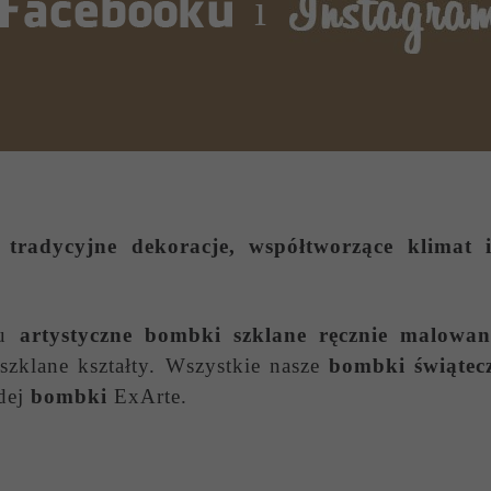
i
tradycyjne dekoracje, współtworzące klimat i
wu
artystyczne bombki szklane ręcznie malowan
zklane kształty. Wszystkie nasze
bombki świątec
dej
bombki
ExArte.