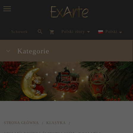
currency_h
Schowek
polski złoty
Polski
Kategorie
STRONA GŁÓWNA
KLASYKA