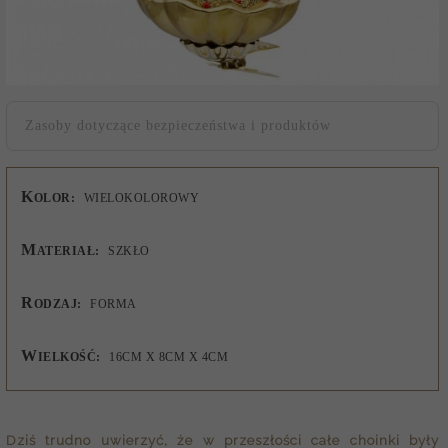
Zasoby dotyczące bezpieczeństwa i produktów
K
OLOR:
WIELOKOLOROWY
M
ATERIAŁ:
SZKŁO
R
ODZAJ:
FORMA
W
IELKOŚĆ:
16CM X 8CM X 4CM
Dziś trudno uwierzyć, że w przeszłości całe choinki były