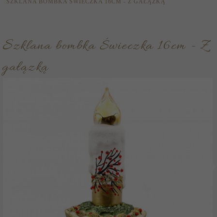
SZKLANA BOMBKA ŚWIECZKA 16CM - Z GAŁĄZKĄ
Szklana bombka Świeczka 16cm - Z
gałązką