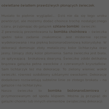
oświetlane światłem prawdziwych płonących świeczek.
Musiało to pięknie wyglądać…. Dziś nie da się tego uroku
powtórzyć, ale możemy dodać choince trochę nostalgicznego
czaru, przypinając do gałązek
szklane bombki
świeczki.
Z pewnością prezentowana tu
bombka choinkowa
– świeczka
spełni takie zadanie znakomicie. Jest misternie ręcznie
wydekorowana i ma piękną bożonarodzeniową kolorystykę. W
dekoracji dominuje złoty metaliczny kolor lichtarzyka oraz
jasny, lśniący złoty kolor płomienia. Sama świeczka jest biała,
ze spływającą brokatową stearyną. Świeczkę zdobi delikatna
brązowa gałązka pełna owocków z czerwonych kryształków.
Sam lichtarzyk też ma dekorację. To zielony wieniec wokół
świeczki, również ozdobiony szklanymi owockami. Dekorację
dodatkowo rozświetlają subtelne linie ze złotego brokatu – na
gałązce i na lichtarzyku.
Nasza świeczka to
bombka bożonarodzeniowa
z
przymocowanym od spodu klipsem. Można ją przypiąć do
gałązki choinki lub innych elementów świątecznej dekoracji.