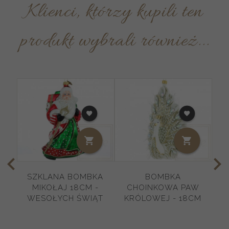
Klienci, którzy kupili ten
produkt wybrali również...
SZKLANA BOMBKA
BOMBKA
S
MIKOŁAJ 18CM -
CHOINKOWA PAW
WESOŁYCH ŚWIĄT
KRÓLOWEJ - 18CM
O