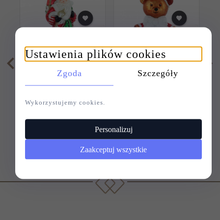
Ustawienia plików cookies
Zgoda
Szczegóły
SZKLANA BOMBKA
SZKLANA BOMBKA
S
MIKOŁAJ 18CM -
MIŚ 12CM - W
WESOŁYCH ŚWIĄT
ZASTĘPSTWIE
Wykorzystujemy cookies.
MIKOŁAJA
149,
00
PLN
68,
00
PLN
Personalizuj
Zaakceptuj wszystkie