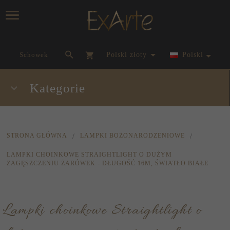
currency_h
Schowek
polski złoty
Polski
Kategorie
STRONA GŁÓWNA
LAMPKI BOŻONARODZENIOWE
LAMPKI CHOINKOWE STRAIGHTLIGHT O DUŻYM
ZAGĘSZCZENIU ŻARÓWEK - DŁUGOŚĆ 16M, ŚWIATŁO BIAŁE
Lampki choinkowe Straightlight o