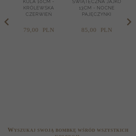
KULA 10CM -
ŚWIĄTECZNA JAJKO
N
KRÓLEWSKA
13CM - NOCNE
CZERWIEŃ
PAJĘCZYNKI
79,
00
PLN
85,
00
PLN
W
YSZUKAJ SWOJĄ BOMBKĘ WŚRÓD WSZYSTKICH