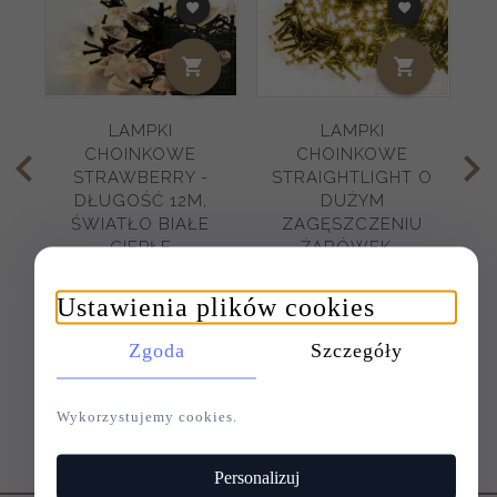
LAMPKI
LAMPKI
CHOINKOWE
CHOINKOWE
STRAWBERRY -
STRAIGHTLIGHT O
DŁUGOŚĆ 12M,
DUŻYM
ŚWIATŁO BIAŁE
ZAGĘSZCZENIU
W
CIEPŁE
ŻARÓWEK -
DŁUGOŚĆ 34M,
ŚWIATŁO BIAŁE
Ustawienia plików cookies
CIEPŁE
Zgoda
Szczegóły
119,
00
PLN
269,
00
PLN
Wykorzystujemy cookies.
Personalizuj