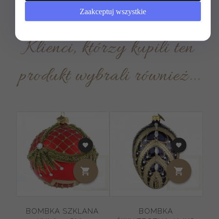
Zaakceptuj wszystkie
Klienci, którzy kupili ten
produkt wybrali również...
BOMBKA SZKLANA
BOMBKA
S