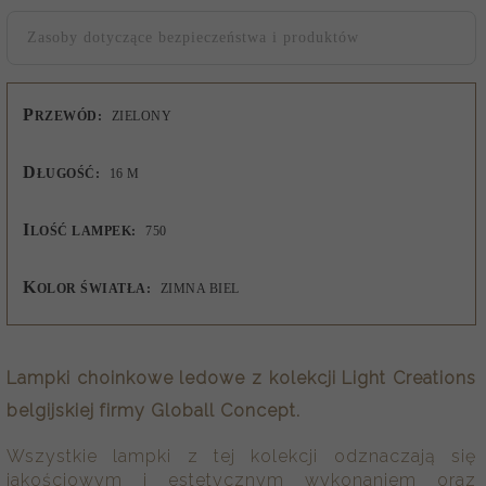
Zasoby dotyczące bezpieczeństwa i produktów
P
RZEWÓD:
ZIELONY
D
ŁUGOŚĆ:
16 M
I
LOŚĆ LAMPEK:
750
K
OLOR ŚWIATŁA:
ZIMNA BIEL
Lampki choinkowe ledowe z kolekcji Light Creations
belgijskiej firmy Globall Concept.
Wszystkie lampki z tej kolekcji odznaczają się
jakościowym i estetycznym wykonaniem oraz