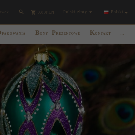
currency_h
owek
polski złoty
Polski
0.00
PLN
O
B
P
K
PAKOWANIA
ONY
REZENTOWE
ONTAKT
...