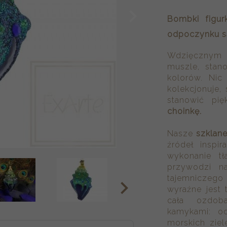
Bombki figurk
odpoczynku s
Wdzięcznym 
muszle, stan
kolorów. Nic
kolekcjonuje,
stanowić pi
choinkę.
Nasze
szklan
źródeł inspir
wykonanie tł
przywodzi n
tajemniczego
wyraźne jest t
cała ozdob
kamykami: od
morskich ziel