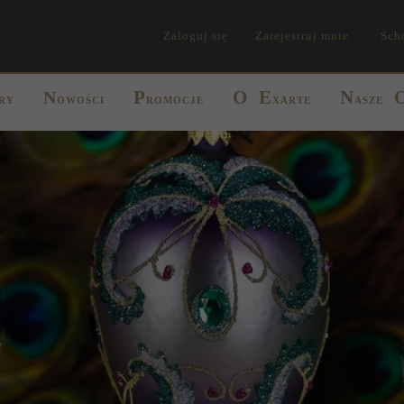
Zaloguj się
Zarejestruj mnie
Sch
P
O
E
N
N
RY
OWOŚCI
ROMOCJE
XARTE
ASZE