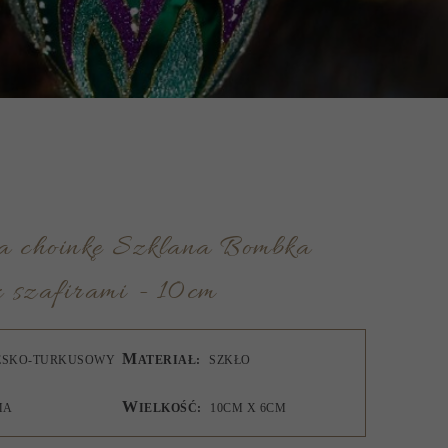
 szafirami - 10cm
M
IESKO-TURKUSOWY
ATERIAŁ:
SZKŁO
W
MA
IELKOŚĆ:
10CM X 6CM