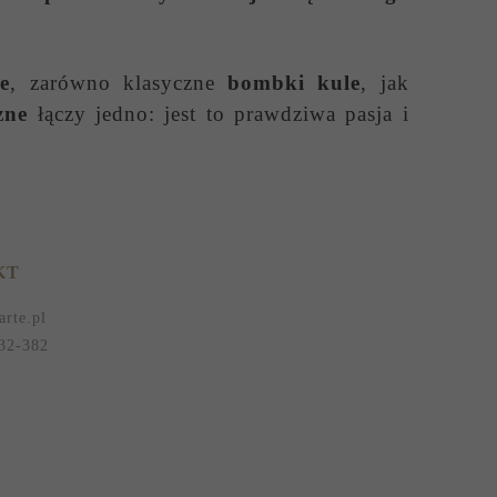
e
, zarówno klasyczne
bombki kule
, jak
zne
łączy jedno: jest to prawdziwa pasja i
KT
arte.pl
32-382