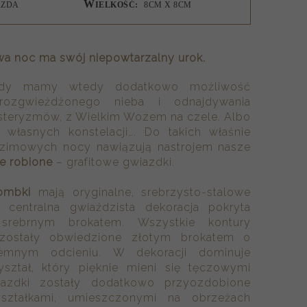
W
AZDA
IELKOŚĆ:
8CM X 8CM
a noc ma swój niepowtarzalny urok.
 gdy mamy wtedy dodatkowo możliwość
 rozgwieżdżonego nieba i odnajdywania
steryzmów, z Wielkim Wozem na czele. Albo
 własnych konstelacji…. Do takich właśnie
 zimowych nocy nawiązują nastrojem nasze
ie robione
– grafitowe gwiazdki.
ombki
mają oryginalne, srebrzysto-stalowe
e centralna gwiaździsta dekoracja pokryta
 srebrnym brokatem. Wszystkie kontury
zostały obwiedzione złotym brokatem o
iemnym odcieniu. W dekoracji dominuje
yształ, który pięknie mieni się tęczowymi
iazdki zostały dodatkowo przyozdobione
yształkami, umieszczonymi na obrzeżach