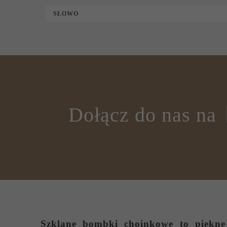
SŁOWO
Dołącz do nas na
Szklane bombki choinkowe
to piękne 