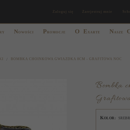
Zaloguj się
Zarejestruj mnie
Sch
P
O
E
N
N
RY
OWOŚCI
ROMOCJE
XARTE
ASZE
KI
BOMBKA CHOINKOWA GWIAZDKA 8CM - GRAFITOWA NOC
Bombka choinkowa Gwiazdka 8cm -
Grafitowa
K
OLOR:
SREB