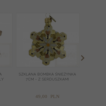
A
SZKLANA BOMBKA ŚNIEŻYNKA
BOMBK
ŁY
7CM - Z SERDUSZKAMI
GWIAZDA
49,
00
PLN
8