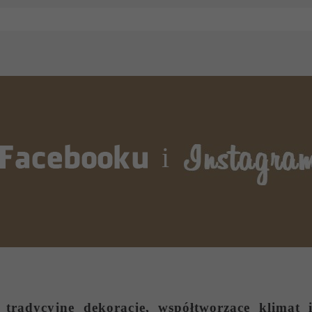
i
tradycyjne dekoracje, współtworzące klimat i