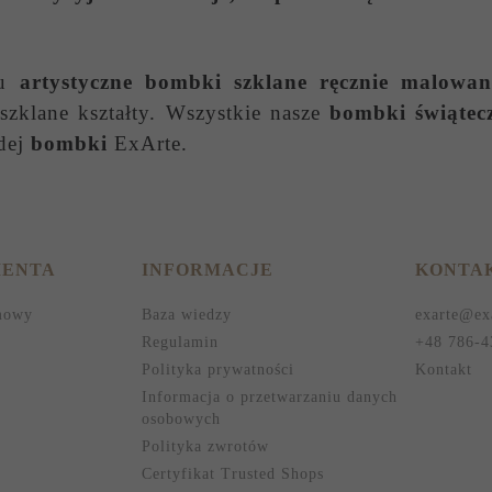
wu
artystyczne bombki szklane ręcznie malowan
zklane kształty. Wszystkie nasze
bombki świątec
dej
bombki
ExArte.
IENTA
INFORMACJE
KONTA
mowy
Baza wiedzy
exarte@ex
Regulamin
+48 786-4
Polityka prywatności
Kontakt
Informacja o przetwarzaniu danych
osobowych
Polityka zwrotów
Certyfikat Trusted Shops