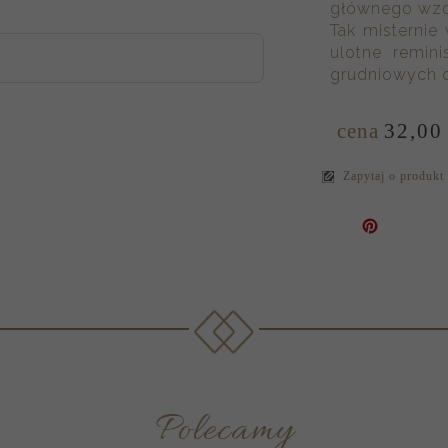
głównego wzo
Tak misterni
ulotne remin
grudniowych d
cena
32,
00
Zapytaj o produkt
Polecamy