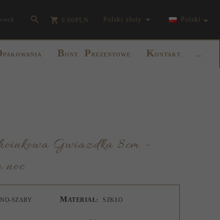
currency_h
owek
polski złoty
Polski
0.00
PLN
O
B
P
K
PAKOWANIA
ONY
REZENTOWE
ONTAKT
...
 noc
M
RNO-SZARY
ATERIAŁ:
SZKŁO