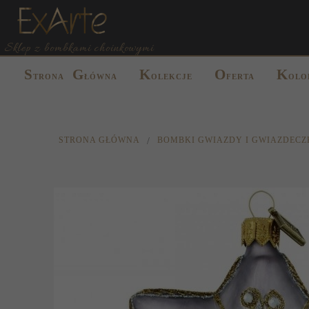
Sklep z bombkami choinkowymi
S
G
K
O
K
TRONA
ŁÓWNA
OLEKCJE
FERTA
OLO
STRONA GŁÓWNA
BOMBKI GWIAZDY I GWIAZDECZ