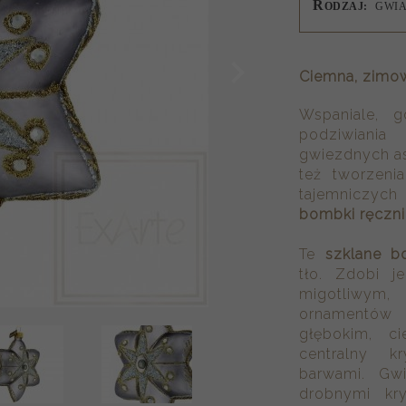
R
ODZAJ:
GWI
Ciemna, zimow
Wspaniale,
podziwiania
gwiezdnych a
też tworzenia
tajemniczych
bombki ręczn
Te
szklane b
tło. Zdobi j
migotliwym,
ornamentów 
głębokim, c
centralny kr
barwami. Gw
drobnymi kr