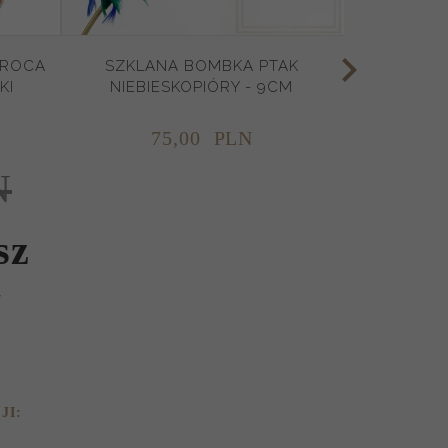
AROCA
SZKLANA BOMBKA PTAK
KI
NIEBIESKOPIÓRY - 9CM
75,
00
PLN
N
sz
N
JI: