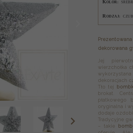
K
OLOR:
SREB
R
ODZAJ:
CZU
Prezentowan
dekorowana g
Jej pierwot
wierzchołka c
wykorzystan
dekoracjach cz
Tło tej
bombk
brokat. Cent
płatkowego b
oryginalna i 
dodaje ozdobi
Tradycyjne gw
– takie
bombk
oferuje. A