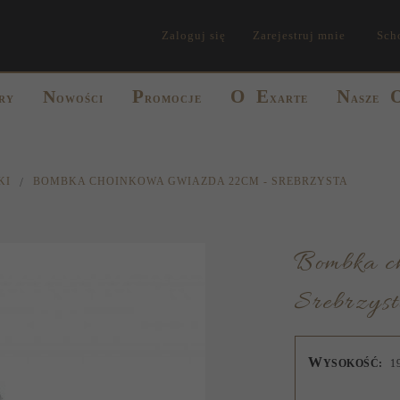
Zaloguj się
Zarejestruj mnie
Sch
P
O
E
N
N
RY
OWOŚCI
ROMOCJE
XARTE
ASZE
KI
BOMBKA CHOINKOWA GWIAZDA 22CM - SREBRZYSTA
Bombka choinkowa Gwiazda 22cm -
Srebrzys
W
YSOKOŚĆ:
1