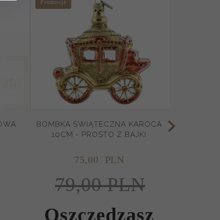
Promocja
OWA
BOMBKA ŚWIĄTECZNA KAROCA
10CM - PROSTO Z BAJKI
75,
00
PLN
79,00 PLN
Oszczędzasz