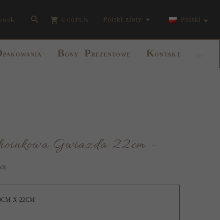
currency_h
owek
polski złoty
Polski
0.00
PLN
O
B
P
K
PAKOWANIA
ONY
REZENTOWE
ONTAKT
...
ta
9CM X 22CM