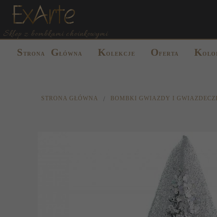
Sklep z bombkami choinkowymi
S
G
K
O
K
TRONA
ŁÓWNA
OLEKCJE
FERTA
OLO
STRONA GŁÓWNA
BOMBKI GWIAZDY I GWIAZDECZ