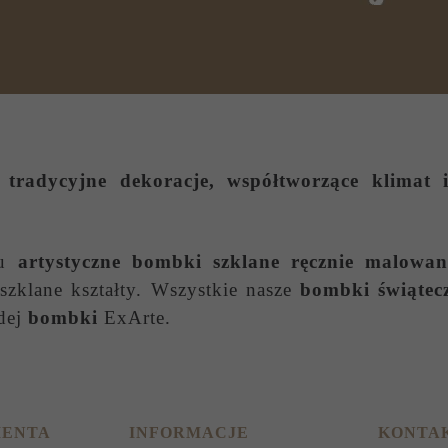
tradycyjne dekoracje, współtworzące klimat i
wu
artystyczne bombki szklane ręcznie malowan
zklane kształty. Wszystkie nasze
bombki świątec
dej
bombki
ExArte.
IENTA
INFORMACJE
KONTA