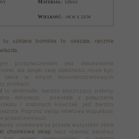
M
RNY
ATERIAŁ:
SZKŁO
W
B
IELKOŚĆ:
19CM X 22CM
a tu
szklana bombka
to okazała, ręcznie
wiazda.
nym przeznaczeniem jest dekorowanie
hoinki, ale dzięki swej stabilności może być
a także w innych bożonarodzeniowych
y stroikach.
i
to drobniutki, bardzo błyszczący srebrny
ralna dekoracja, powstała z połączenia
rokatu i srebrnych kuleczek, jest bardzo
wyrazista. Poprzez swoją reliefową wypukłość
e przestrzenności.
iazdy choinkowe są przede wszystkim złote
i choinkowe sklep
nasz również państwu
le tym razem pomyśleliśmy o bardzo