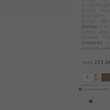
wysublimowan
których pas
Wyobraźmy s
którego dek
choinkę
, i to
srebrno-sza
Szronem Po
choinkowe
o 
wspaniały efek
cena
225,
0
Zapytaj o produkt