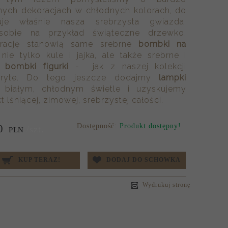
ych dekoracjach w chłodnych kolorach, do
uje właśnie nasza srebrzysta gwiazda.
obie na przykład świąteczne drzewko,
orację stanowią same srebrne
bombki na
 nie tylko kule i jajka, ale także srebrne i
re
bombki figurki
- jak z naszej kolekcji
kryte. Do tego jeszcze dodajmy
lampki
białym, chłodnym świetle i uzyskujemy
t lśniącej, zimowej, srebrzystej całości.
Dostępność:
Produkt dostępny!
0
/szt.
PLN
KUP TERAZ!
DODAJ DO SCHOWKA
Wydrukuj stronę