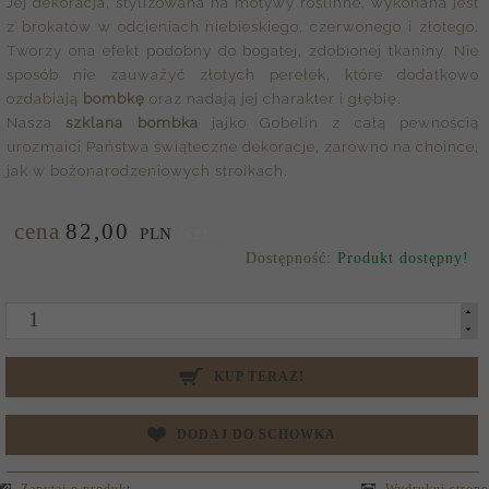
Jej dekoracja, stylizowana na motywy roślinne, wykonana jest
z brokatów w odcieniach niebieskiego, czerwonego i złotego.
Tworzy ona efekt podobny do bogatej, zdobionej tkaniny. Nie
sposób nie zauważyć złotych perełek, które dodatkowo
ozdabiają
bombkę
oraz nadają jej charakter i głębię.
Nasza
szklana bombka
jajko Gobelin z całą pewnością
urozmaici Państwa świąteczne dekoracje, zarówno na choince,
jak w bożonarodzeniowych stroikach.
cena
82,
00
/szt.
PLN
Dostępność:
Produkt dostępny!
KUP TERAZ!
DODAJ DO SCHOWKA
Zapytaj o produkt
Wydrukuj stronę