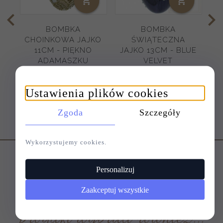
BOMBKA
BOMBKA
CHOINKOWA JAJKO
ŚWIĄTECZNA
11CM - PIĘKNO
JAJKO 13CM - BLUE
ADAMASZKU
VELVET
64,
00
PLN
85,
00
PLN
Ustawienia plików cookies
Zgoda
Szczegóły
Wykorzystujemy cookies.
Personalizuj
Klienci, którzy kupili ten
Zaakceptuj wszystkie
produkt wybrali również...