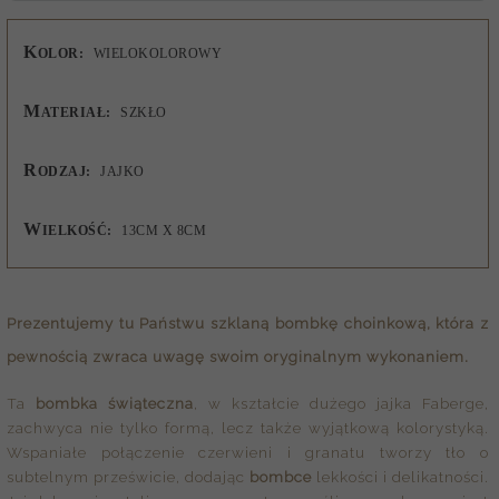
K
OLOR:
WIELOKOLOROWY
M
ATERIAŁ:
SZKŁO
R
ODZAJ:
JAJKO
W
IELKOŚĆ:
13CM X 8CM
Prezentujemy tu Państwu
szklaną bombkę choinkową
, która z
pewnością zwraca uwagę swoim oryginalnym wykonaniem.
Ta
bombka świąteczna
, w kształcie dużego jajka Faberge,
zachwyca nie tylko formą, lecz także wyjątkową kolorystyką.
Wspaniałe połączenie czerwieni i granatu tworzy tło o
subtelnym prześwicie, dodając
bombce
lekkości i delikatności.