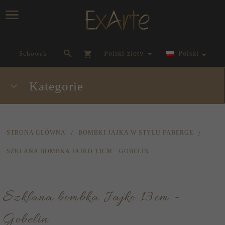
currency_h
Schowek
polski złoty
Polski
Kategorie
STRONA GŁÓWNA
BOMBKI JAJKA W STYLU FABERGE
SZKLANA BOMBKA JAJKO 13CM - GOBELIN
Szklana bombka Jajko 13cm -
Gobelin