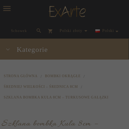
currency_h
Schowek
polski złoty
Polski
Kategorie
STRONA GŁÓWNA
BOMBKI OKRĄGŁE
ŚREDNIEJ WIELKOŚCI – ŚREDNICA 8CM
SZKLANA BOMBKA KULA 8CM – TURKUSOWE GAŁĄZKI
Szklana bombka Kula 8cm –