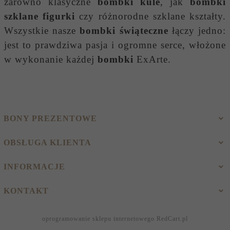
zarówno klasyczne
bombki kule
, jak
bombki
szklane figurki
czy różnorodne szklane kształty.
Wszystkie nasze
bombki świąteczne
łączy jedno:
jest to prawdziwa pasja i ogromne serce, włożone
w wykonanie każdej
bombki
ExArte.
BONY PREZENTOWE
OBSŁUGA KLIENTA
INFORMACJE
KONTAKT
oprogramowanie sklepu internetowego
RedCart.pl