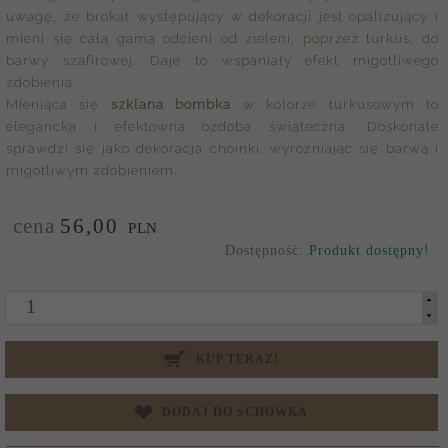
uwagę, że brokat występujący w dekoracji jest opalizujący i
mieni się całą gamą odcieni od zieleni, poprzez turkus, do
barwy szafirowej. Daje to wspaniały efekt migotliwego
zdobienia.
Mieniąca się
szklana bombka
w kolorze turkusowym to
elegancka i efektowna ozdoba świąteczna. Doskonale
sprawdzi się jako dekoracja choinki, wyróżniając się barwą i
migotliwym zdobieniem.
cena
56,
00
/szt.
PLN
Dostępność:
Produkt dostępny!
KUP TERAZ!
DODAJ DO SCHOWKA