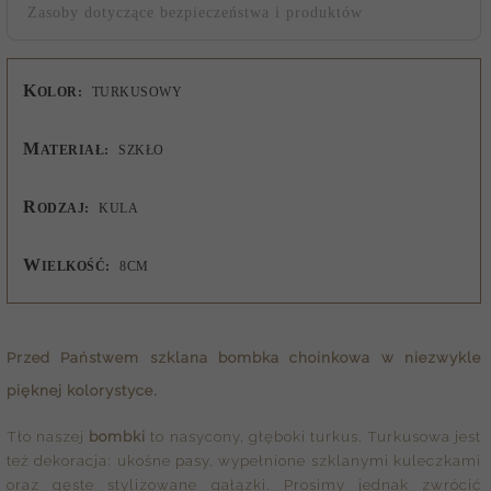
Zasoby dotyczące bezpieczeństwa i produktów
K
OLOR:
TURKUSOWY
M
ATERIAŁ:
SZKŁO
R
ODZAJ:
KULA
W
IELKOŚĆ:
8CM
Przed Państwem
szklana bombka choinkowa
w niezwykle
pięknej kolorystyce.
Tło naszej
bombki
to nasycony, głęboki turkus. Turkusowa jest
też dekoracja: ukośne pasy, wypełnione szklanymi kuleczkami
oraz gęste stylizowane gałązki. Prosimy jednak zwrócić