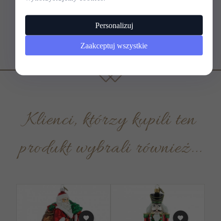
Personalizuj
Zaakceptuj wszystkie
Klienci, którzy kupili ten
produkt wybrali również...
P