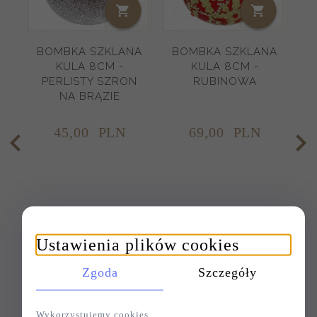
BOMBKA SZKLANA
BOMBKA SZKLANA
B
KULA 8CM -
KULA 8CM -
PERLISTY SZRON
RUBINOWA
NA BRĄZIE
N
45,
00
PLN
69,
00
PLN
Ustawienia plików cookies
Zgoda
Szczegóły
Wykorzystujemy cookies.