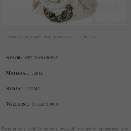
Zasoby dotyczące bezpieczeństwa i produktów
K
OLOR:
WIELOKOLOROWY
M
ATERIAŁ:
SZKŁO
R
ODZAJ:
FORMA
W
IELKOŚĆ:
13,5CM X 10CM
Świąteczną radość można wyrazić na wiele sposobów, ale