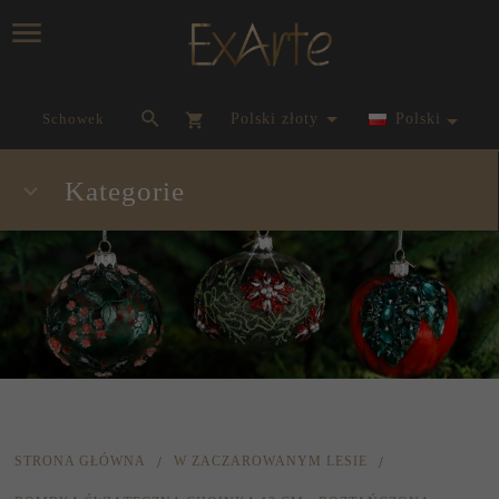
currency_h
Schowek
polski złoty
Polski
Kategorie
STRONA GŁÓWNA
W ZACZAROWANYM LESIE