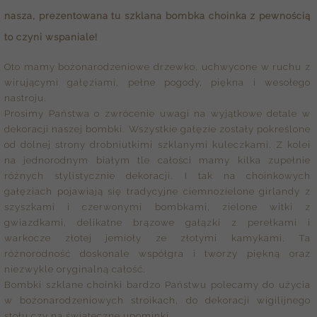
nasza, prezentowana tu szklana bombka choinka z pewnością
to czyni wspaniale!
Oto mamy bożonarodzeniowe drzewko, uchwycone w ruchu z
wirującymi gałęziami, pełne pogody, piękna i wesołego
nastroju.
Prosimy Państwa o zwrócenie uwagi na wyjątkowe detale w
dekoracji naszej bombki. Wszystkie gałęzie zostały pokreślone
od dolnej strony drobniutkimi szklanymi kuleczkami. Z kolei
na jednorodnym białym tle całości mamy kilka zupełnie
różnych stylistycznie dekoracji. I tak na choinkowych
gałęziach pojawiają się tradycyjne ciemnozielone girlandy z
szyszkami i czerwonymi bombkami, zielone witki z
gwiazdkami, delikatne brązowe gałązki z perełkami i
warkocze złotej jemioły ze złotymi kamykami. Ta
różnorodność doskonale współgra i tworzy piękną oraz
niezwykle oryginalną całość.
Bombki szklane choinki bardzo Państwu polecamy do użycia
w bożonarodzeniowych stroikach, do dekoracji wigilijnego
stołu czy na świąteczne upominki.