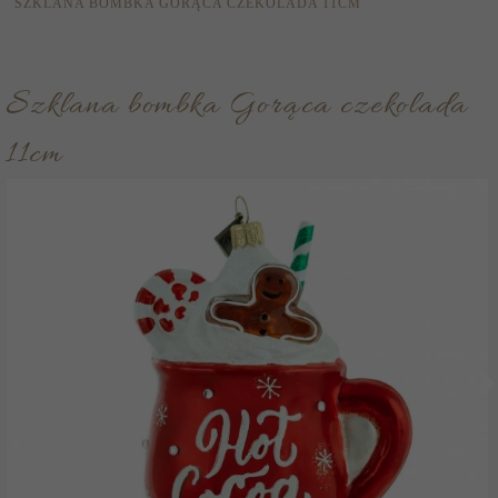
SZKLANA BOMBKA GORĄCA CZEKOLADA 11CM
Szklana bombka Gorąca czekolada
11cm