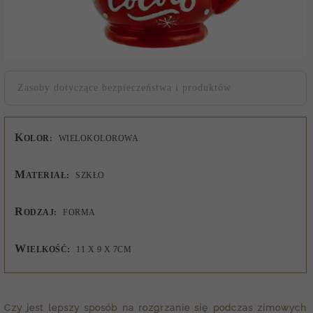
Zasoby dotyczące bezpieczeństwa i produktów
K
OLOR:
WIELOKOLOROWA
M
ATERIAŁ:
SZKŁO
R
ODZAJ:
FORMA
W
IELKOŚĆ:
11 X 9 X 7CM
Czy jest lepszy sposób na rozgrzanie się podczas zimowych