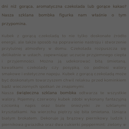
dni niż gorąca, aromatyczna czekolada lub gorące kakao?
Nasza
szklana bombka figurka
nam właśnie o tym
przypomina.
Kubek z gorącą czekoladą to nie tylko doskonałe źródło
energii, ale także sposób na poprawienie nastroju i stworzenie
przytulnej atmosfery w domu. Czekolada rozpuszcza się
delikatnie w ustach, zapewniając uczucie przyjemnego ciepła
i przyjemności. Można ją udekorować bitą śmietaną,
kawałkami czekolady czy posypką, co podnosi walory
smakowe i estetyczne napoju. Kubek z gorącą czekoladą może
być doskonałym towarzyszem chwil relaksu przed kominkiem
bądź wieczornych spotkań ze znajomymi.
Nasza
świąteczna szklana bombka
odtwarza te wszystkie
walory. Pojemny, czerwony kubek zdobi wykonany fantazyjną
czcionką napis oraz białe śnieżynki ze szklanymi
kryształkami. Na wierzchu piętrzy się bita śmietana, lśniąca
białym brokatem. Dekoruje ją brązowy piernikowy ludzik i
piernikowa gwiazdka oraz dwa cukierki peppermint: zielony w