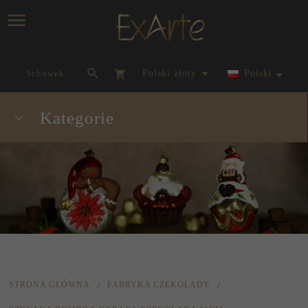
currency_h
Schowek
polski złoty
Polski
Kategorie
STRONA GŁÓWNA
FABRYKA CZEKOLADY