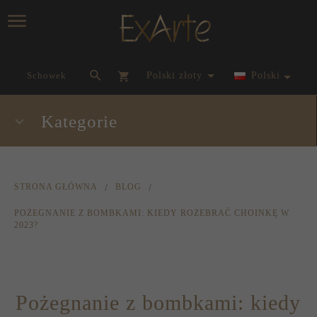
currency_h
Schowek
polski złoty
Polski
Kategorie
STRONA GŁÓWNA
BLOG
POŻEGNANIE Z BOMBKAMI: KIEDY ROZEBRAĆ CHOINKĘ W
2023?
Pożegnanie z bombkami: kiedy