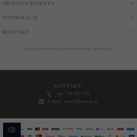
OBSŁUGA KLIENTA
INFORMACJE
KONTAKT
oprogramowanie sklepu internetowego
RedCart.pl
KONTAKT:
+48 739 035 785
E-mail: exarte@exarte.pl