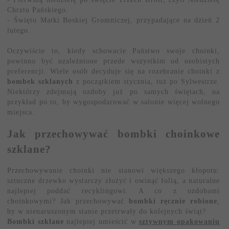
Chrztu Pańskiego.
- Święto Matki Boskiej Gromniczej, przypadające na dzień 2
lutego.
Oczywiście to, kiedy schowacie Państwo swoje choinki,
powinno być uzależnione przede wszystkim od osobistych
preferencji. Wiele osób decyduje się na rozebranie choinki z
bombek szklanych
z początkiem stycznia, tuż po Sylwestrze.
Niektórzy zdejmują ozdoby już po samych świętach, na
przykład po to, by wygospodarować w salonie więcej wolnego
miejsca.
Jak przechowywać bombki choinkowe
szklane?
Przechowywanie choinki nie stanowi większego kłopotu:
sztuczne drzewko wystarczy złożyć i owinąć folią, a naturalne
najlepiej poddać recyklingowi. A co z ozdobami
choinkowymi? Jak przechowywać
bombki ręcznie robione
,
by w nienaruszonym stanie przetrwały do kolejnych świąt?
Bombki szklane
najlepiej umieścić w
sztywnym
opakowaniu