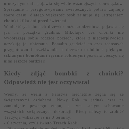
uroczystym dniu pojawia się wiele ważniejszych obowiązków.
Sprzątanie i przygotowywanie świątecznych potraw zajmuje
sporo czasu, dlatego większość osób zajmuje się ustrojeniem
choinki kilka dni przed świętami.
W niektórych domach drzewko bożonarodzeniowe pojawia się
już na początku grudnia. Mikołajek bez choinki nie
wyobrażają sobie rodzice pociech, które z niecierpliwością
oczekują jej ubierania. Ponadto grudzień to czas radosnych
przygotowań i oczekiwania, a drzewko ozdobione pięknymi
szklanymi bombkami ręcznie robionymi
pozwala cieszyć się
nimi jeszcze bardziej!
Kiedy zdjąć bombki z choinki?
Odpowiedź nie jest oczywista!
Wiemy, że wielu z Państwa niechętnie żegna się ze
świątecznymi ozdobami. Nowy Rok to jednak czas na
zamknięcie pewnego etapu, a tym samym schowanie
wszystkich świątecznych dekoracji. Kiedy należy to zrobić?
Tradycja wskazuje aż na 3 terminy:
- 6 stycznia, czyli święto Trzech Króli.
- Pierwszą niedzielę po święcie Trzech Króli, czyli Niedzielę