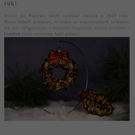
rok!
Wiecie już Państwo, kiedy rozebrać choinkę w 2023 roku.
Warto jednak pamiętać, że żaden ze wspomnianych terminów
nie jest obligatoryjny – drzewko świąteczne można rozebrać z
bombek
także wcześniej bądź później.