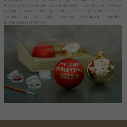
towarzyszące świętom uczucia na szkło i utrwalić je, tworząc
jedyną w swoim rodzaju ozdobę. Serdecznie zapraszamy do
spróbowania sił jako twórca
szklanych bombek
bożonarodzeniowych
!