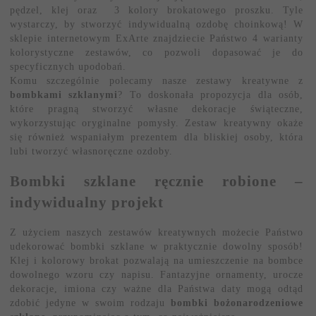
pędzel, klej oraz 3 kolory brokatowego proszku. Tyle
wystarczy, by stworzyć indywidualną ozdobę choinkową! W
sklepie internetowym ExArte znajdziecie Państwo 4 warianty
kolorystyczne zestawów, co pozwoli dopasować je do
specyficznych upodobań.
Komu szczególnie polecamy nasze zestawy kreatywne z
bombkami szklanymi
? To doskonała propozycja dla osób,
które pragną stworzyć własne dekoracje świąteczne,
wykorzystując oryginalne pomysły. Zestaw kreatywny okaże
się również wspaniałym prezentem dla bliskiej osoby, która
lubi tworzyć własnoręczne ozdoby.
Bombki szklane ręcznie robione –
indywidualny projekt
Z użyciem naszych zestawów kreatywnych możecie Państwo
udekorować bombki szklane w praktycznie dowolny sposób!
Klej i kolorowy brokat pozwalają na umieszczenie na bombce
dowolnego wzoru czy napisu. Fantazyjne ornamenty, urocze
dekoracje, imiona czy ważne dla Państwa daty mogą odtąd
zdobić jedyne w swoim rodzaju
bombki bożonarodzeniowe