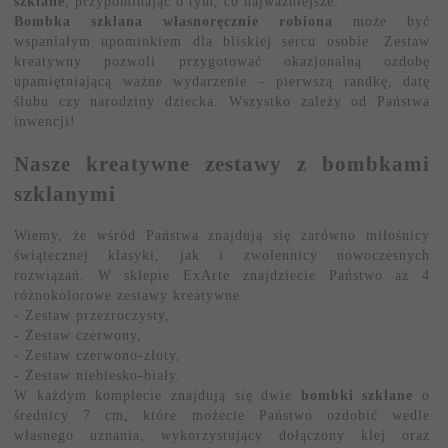
szklane
, przypominając o tym, co najważniejsze.
Bombka szklana własnoręcznie robiona
może być
wspaniałym upominkiem dla bliskiej sercu osobie. Zestaw
kreatywny pozwoli przygotować okazjonalną ozdobę
upamiętniającą ważne wydarzenie – pierwszą randkę, datę
ślubu czy narodziny dziecka. Wszystko zależy od Państwa
inwencji!
Nasze kreatywne zestawy z bombkami
szklanymi
Wiemy, że wśród Państwa znajdują się zarówno miłośnicy
świątecznej klasyki, jak i zwolennicy nowoczesnych
rozwiązań. W sklepie ExArte znajdziecie Państwo aż 4
różnokolorowe zestawy kreatywne:
- Zestaw przezroczysty,
- Zestaw czerwony,
- Zestaw czerwono-złoty,
- Zestaw niebiesko-biały.
W każdym komplecie znajdują się dwie
bombki szklane
o
średnicy 7 cm, które możecie Państwo ozdobić wedle
własnego uznania, wykorzystujący dołączony klej oraz