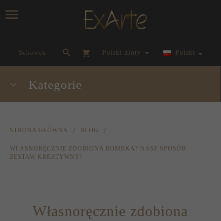
currency_h
Schowek
polski złoty
Polski
Kategorie
STRONA GŁÓWNA
BLOG
WŁASNORĘCZNIE ZDOBIONA BOMBKA? NASZ SPOSÓB:
ZESTAW KREATYWNY!
Własnoręcznie zdobiona